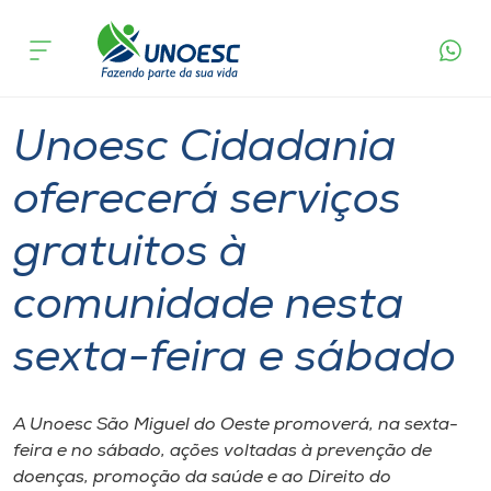
Página
O que
Unoesc Cidadania oferecerá serviços gratuitos à
inicial
acontece
comunidade nesta sexta-feira e sábado
Cursos
Graduação
Notícia de evento
São Miguel do Oeste
Onde estamos
Unoesc Cidadania
Pesquisa
oferecerá serviços
gratuitos à
Atendimento ao Estudante
comunidade nesta
Portal de Ensino
sexta-feira e sábado
A
Unoesc
A Unoesc São Miguel do Oeste promoverá, na sexta-
feira e no sábado, ações voltadas à prevenção de
Internacionalização
doenças, promoção da saúde e ao Direito do