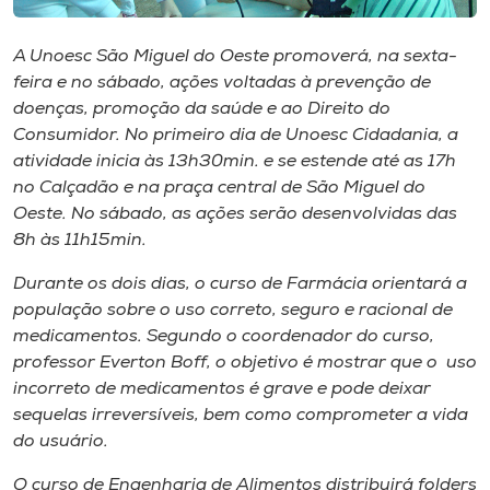
Museu
A Unoesc São Miguel do Oeste promoverá, na sexta-
Unoesc
feira e no sábado, ações voltadas à prevenção de
Store
doenças, promoção da saúde e ao Direito do
Consumidor. No primeiro dia de Unoesc Cidadania, a
atividade inicia às 13h30min. e se estende até as 17h
no Calçadão e na praça central de São Miguel do
Selecione
Oeste. No sábado, as ações serão desenvolvidas das
o idioma
8h às 11h15min.
Durante os dois dias, o curso de Farmácia orientará a
população sobre o uso correto, seguro e racional de
A+
medicamentos. Segundo o coordenador do curso,
A-
professor Everton Boff, o objetivo é mostrar que o uso
incorreto de medicamentos é grave e pode deixar
sequelas irreversíveis, bem como comprometer a vida
do usuário.
O curso de Engenharia de Alimentos distribuirá folders