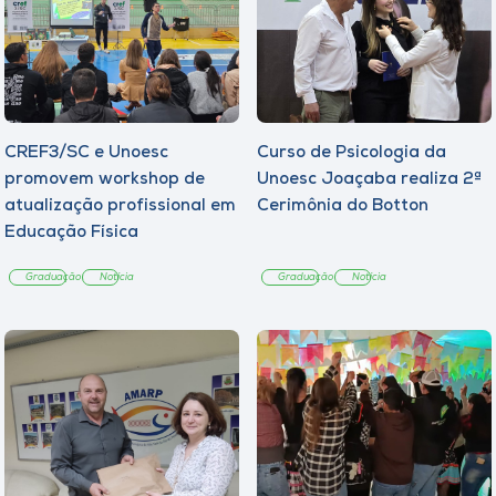
CREF3/SC e Unoesc
Curso de Psicologia da
promovem workshop de
Unoesc Joaçaba realiza 2ª
atualização profissional em
Cerimônia do Botton
Educação Física
Graduação
Notícia
Graduação
Notícia