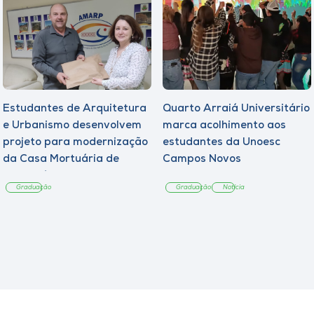
Estudantes de Arquitetura
Quarto Arraiá Universitário
e Urbanismo desenvolvem
marca acolhimento aos
projeto para modernização
estudantes da Unoesc
da Casa Mortuária de
Campos Novos
Tangará
Graduação
Graduação
Notícia