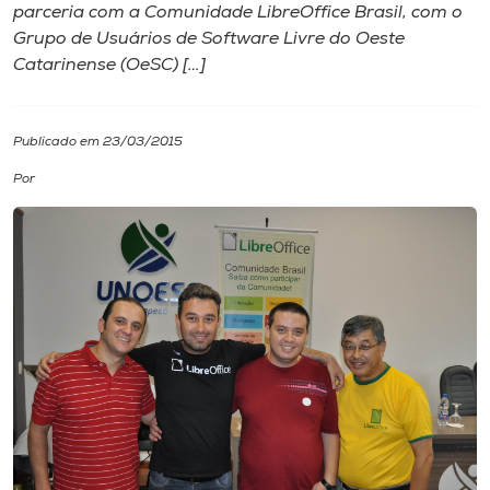
parceria com a Comunidade LibreOffice Brasil, com o
Grupo de Usuários de Software Livre do Oeste
I.nova
Catarinense (OeSC) […]
Diplomados
Publicado em 23/03/2015
Cultura
Por
CPA
Biblioteca
Editora
Rádio