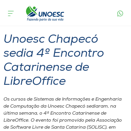
Página
O que
Unoesc Chapecó sedia 4º Encontro
inicial
acontece
Catarinense de LibreOffice
Cursos
Graduação
Tecnologia
Chapecó
Onde estamos
Unoesc Chapecó
Pesquisa
sedia 4º Encontro
Catarinense de
Atendimento ao Estudante
LibreOffice
Portal de Ensino
Os cursos de Sistemas de Informações e Engenharia
A
de Computação da Unoesc Chapecó sediaram, na
Unoesc
última semana, o 4º Encontro Catarinense de
LibreOffice. O evento foi promovido pela Associação
Internacionalização
de Software Livre de Santa Catarina (SOLISC), em