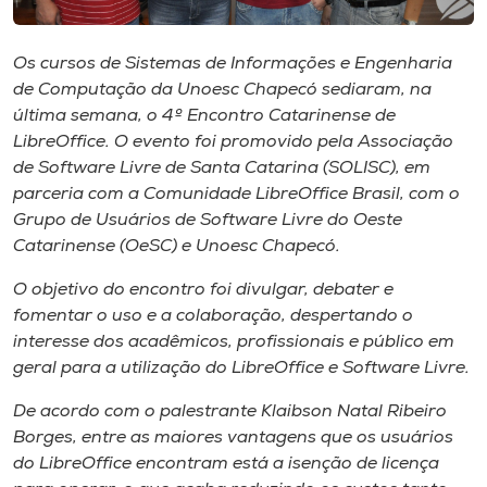
Museu
Os cursos de Sistemas de Informações e Engenharia
Unoesc
de Computação da Unoesc Chapecó sediaram, na
Store
última semana, o 4º Encontro Catarinense de
LibreOffice. O evento foi promovido pela Associação
de Software Livre de Santa Catarina (SOLISC), em
parceria com a Comunidade LibreOffice Brasil, com o
Selecione
Grupo de Usuários de Software Livre do Oeste
o idioma
Catarinense (OeSC) e Unoesc Chapecó.
O objetivo do encontro foi divulgar, debater e
fomentar o uso e a colaboração, despertando o
A+
interesse dos acadêmicos, profissionais e público em
A-
geral para a utilização do LibreOffice e Software Livre.
De acordo com o palestrante Klaibson Natal Ribeiro
Borges, entre as maiores vantagens que os usuários
do LibreOffice encontram está a isenção de licença