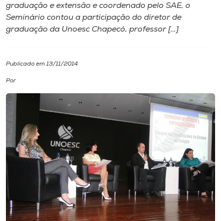
graduação e extensão e coordenado pelo SAE, o
Seminário contou a participação do diretor de
I.nova
graduação da Unoesc Chapecó, professor […]
Diplomados
Publicado em 13/11/2014
Cultura
Por
CPA
Biblioteca
Editora
Rádio