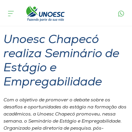
Página
O que
Unoesc Chapecó realiza Seminário de
inicial
acontece
Estágio e Empregabilidade
Cursos
Graduação
Chapecó
Onde estamos
Unoesc Chapecó
Pesquisa
realiza Seminário de
Estágio e
Atendimento ao Estudante
Empregabilidade
Portal de Ensino
Com o objetivo de promover o debate sobre os
A
desafios e oportunidades do estágio na formação dos
Unoesc
acadêmicos, a Unoesc Chapecó promoveu, nessa
semana, o Seminário de Estágio e Empregabilidade.
Internacionalização
Organizado pela diretoria de pesquisa, pós-