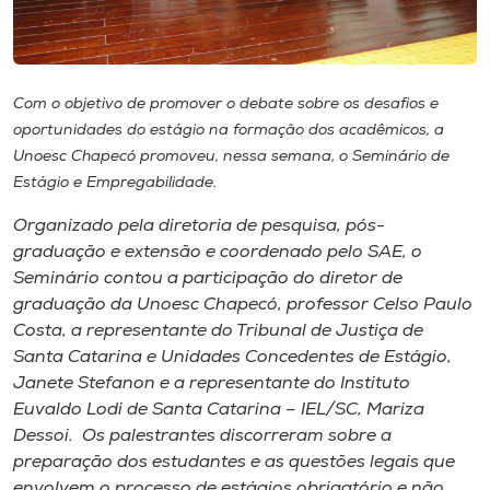
Museu
Unoesc
Store
Com o objetivo de promover o debate sobre os desafios e
oportunidades do estágio na formação dos acadêmicos, a
Unoesc Chapecó promoveu, nessa semana, o Seminário de
Estágio e Empregabilidade.
Selecione
o idioma
Organizado pela diretoria de pesquisa, pós-
graduação e extensão e coordenado pelo SAE, o
Seminário contou a participação do diretor de
graduação da Unoesc Chapecó, professor Celso Paulo
A+
Costa, a representante do Tribunal de Justiça de
A-
Santa Catarina e Unidades Concedentes de Estágio,
Janete Stefanon e a representante do Instituto
Euvaldo Lodi de Santa Catarina – IEL/SC, Mariza
Dessoi. Os palestrantes discorreram sobre a
preparação dos estudantes e as questões legais que
envolvem o processo de estágios obrigatório e não