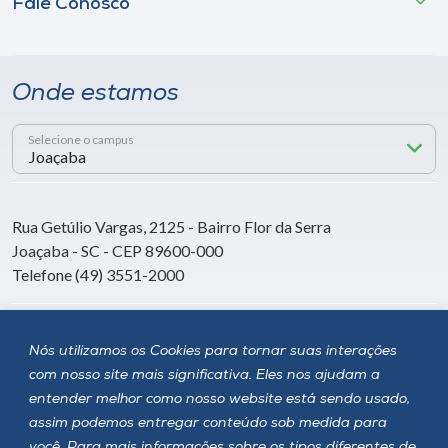
Fale Conosco
Onde estamos
Selecione o campus
Rua Getúlio Vargas, 2125 - Bairro Flor da Serra
Joaçaba - SC - CEP 89600-000
Telefone (49) 3551-2000
Siga a Unoesc
Nós utilizamos os Cookies para tornar suas interações
com nosso site mais significativa. Eles nos ajudam a
entender melhor como nosso website está sendo usado,
assim podemos entregar conteúdo sob medida para
você. Para mais informações sobre os tipos diferentes de