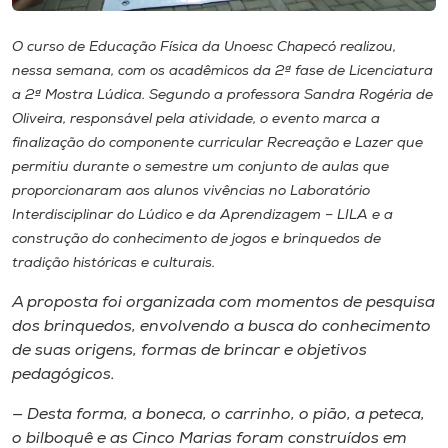
Museu
O curso de Educação Física da Unoesc Chapecó realizou,
Unoesc
nessa semana, com os acadêmicos da 2ª fase de Licenciatura
Store
a 2ª Mostra Lúdica. Segundo a professora Sandra Rogéria de
Oliveira, responsável pela atividade, o evento marca a
finalização do componente curricular Recreação e Lazer que
permitiu durante o semestre um conjunto de aulas que
Selecione
proporcionaram aos alunos vivências no Laboratório
o idioma
Interdisciplinar do Lúdico e da Aprendizagem – LILA e a
construção do conhecimento de jogos e brinquedos de
tradição históricas e culturais.
A+
A proposta foi organizada com momentos de pesquisa
A-
dos brinquedos, envolvendo a busca do conhecimento
de suas origens, formas de brincar e objetivos
pedagógicos.
— Desta forma, a boneca, o carrinho, o pião, a peteca,
o bilboquê e as Cinco Marias foram construídos em