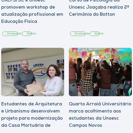
CREF3/SC e Unoesc
Curso de Psicologia da
promovem workshop de
Unoesc Joaçaba realiza 2ª
atualização profissional em
Cerimônia do Botton
Educação Física
Graduação
Notícia
Graduação
Notícia
Estudantes de Arquitetura
Quarto Arraiá Universitário
e Urbanismo desenvolvem
marca acolhimento aos
projeto para modernização
estudantes da Unoesc
da Casa Mortuária de
Campos Novos
Tangará