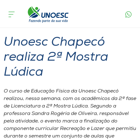
Página
O que
Unoesc Chapecó realiza 2ª Mostra
inicial
acontece
Lúdica
Cursos
Graduação
Chapecó
Onde estamos
Unoesc Chapecó
Pesquisa
realiza 2ª Mostra
Lúdica
Atendimento ao Estudante
Portal de Ensino
O curso de Educação Física da Unoesc Chapecó
realizou, nessa semana, com os acadêmicos da 2ª fase
de Licenciatura a 2ª Mostra Lúdica. Segundo a
A
professora Sandra Rogéria de Oliveira, responsável
Unoesc
pela atividade, o evento marca a finalização do
componente curricular Recreação e Lazer que permitiu
Internacionalização
durante o semestre um conjunto de aulas que