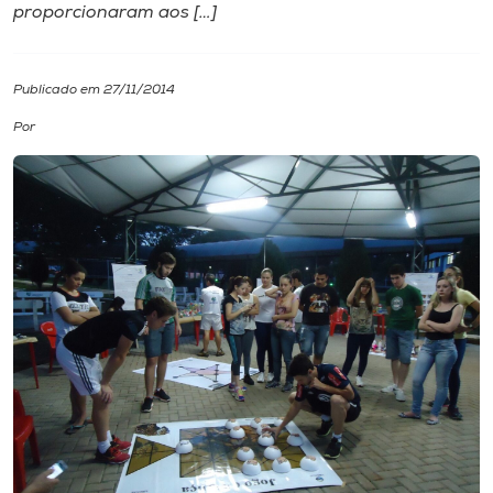
proporcionaram aos […]
I.nova
Publicado em 27/11/2014
Diplomados
Por
Cultura
CPA
Biblioteca
Editora
Rádio