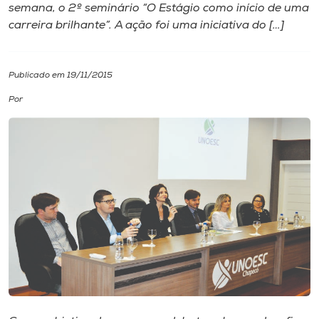
semana, o 2º seminário “O Estágio como início de uma
carreira brilhante”. A ação foi uma iniciativa do […]
I.nova
Diplomados
Publicado em 19/11/2015
Por
Cultura
CPA
Biblioteca
Editora
Rádio