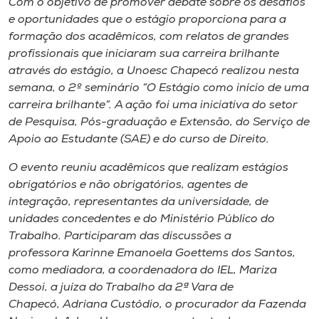
Com o objetivo de promover debate sobre os desafios
Museu
e oportunidades que o estágio proporciona para a
formação dos acadêmicos, com relatos de grandes
Unoesc
profissionais que iniciaram sua carreira brilhante
Store
através do estágio, a Unoesc Chapecó realizou nesta
semana, o 2º seminário “O Estágio como início de uma
carreira brilhante”. A ação foi uma iniciativa do setor
de Pesquisa, Pós-graduação e Extensão, do Serviço de
Selecione
Apoio ao Estudante (SAE) e do curso de Direito.
o idioma
O evento reuniu acadêmicos que realizam estágios
obrigatórios e não obrigatórios, agentes de
integração, representantes da universidade, de
A+
unidades concedentes e do Ministério Público do
A-
Trabalho. Participaram das discussões a
professora Karinne Emanoela Goettems dos Santos,
como mediadora, a coordenadora do IEL, Mariza
Dessoi, a juíza do Trabalho da 2ª Vara de
Chapecó, Adriana Custódio, o procurador da Fazenda