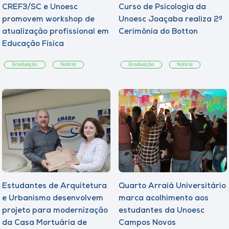
CREF3/SC e Unoesc
Curso de Psicologia da
promovem workshop de
Unoesc Joaçaba realiza 2ª
atualização profissional em
Cerimônia do Botton
Educação Física
Graduação
Notícia
Graduação
Notícia
Estudantes de Arquitetura
Quarto Arraiá Universitário
e Urbanismo desenvolvem
marca acolhimento aos
projeto para modernização
estudantes da Unoesc
da Casa Mortuária de
Campos Novos