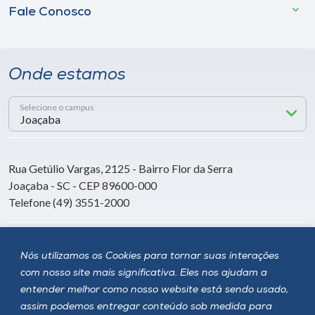
Fale Conosco
Onde estamos
Selecione o campus
Rua Getúlio Vargas, 2125 - Bairro Flor da Serra
Joaçaba - SC - CEP 89600-000
Telefone (49) 3551-2000
Siga a Unoesc
Nós utilizamos os Cookies para tornar suas interações
com nosso site mais significativa. Eles nos ajudam a
entender melhor como nosso website está sendo usado,
assim podemos entregar conteúdo sob medida para