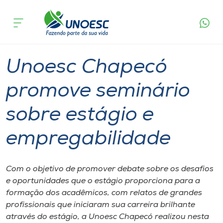
Página
O que
Unoesc Chapecó promove seminário sobre
inicial
acontece
estágio e empregabilidade
Cursos
Graduação
Seminário
Chapecó
Onde estamos
Unoesc Chapecó
Pesquisa
promove seminário
sobre estágio e
Atendimento ao Estudante
empregabilidade
Portal de Ensino
Com o objetivo de promover debate sobre os desafios
A
e oportunidades que o estágio proporciona para a
Unoesc
formação dos acadêmicos, com relatos de grandes
profissionais que iniciaram sua carreira brilhante
Internacionalização
através do estágio, a Unoesc Chapecó realizou nesta