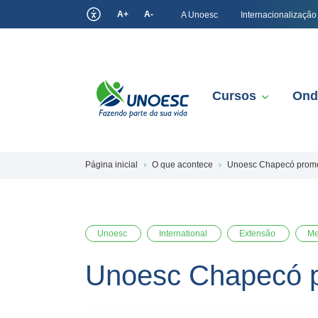
A+
A-
A Unoesc
Internacionalização
Cursos
Ond
Página inicial
O que acontece
Unoesc Chapecó promo
Unoesc
International
Extensão
Me
Unoesc Chapecó p