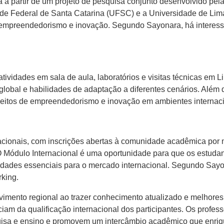
zada a partir de um projeto de pesquisa conjunto desenvolvido p
ade Federal de Santa Catarina (UFSC) e a Universidade de Lim
 empreendedorismo e inovação. Segundo Sayonara, há interes
tividades em sala de aula, laboratórios e visitas técnicas em 
 global e habilidades de adaptação a diferentes cenários. Além 
ceitos de empreendedorismo e inovação em ambientes internaci
cionais, com inscrições abertas à comunidade acadêmica por m
 Módulo Internacional é uma oportunidade para que os estuda
lidades essenciais para o mercado internacional. Segundo Sayon
rking.
vimento regional ao trazer conhecimento atualizado e melhores
ciam da qualificação internacional dos participantes. Os profe
uisa e ensino e promovem um intercâmbio acadêmico que enriq