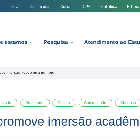
I.nova
Diplomados
Cultura
CPA
Biblioteca
Editora
e estamos
Pesquisa
Atendimento ao Est
ve imersão acadêmica no Peru
strado
Doutorado
Cultura
Comunidade
Chapecó
romove imersão acadêmi