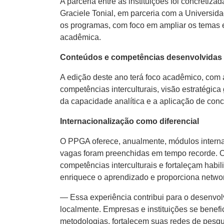
A parceria entre as instituições foi concreti
Graciele Tonial, em parceria com a Universid
os programas, com foco em ampliar os temas
acadêmica.
Conteúdos e competências desenvolvidas
A edição deste ano terá foco acadêmico, com a
competências interculturais, visão estratégica
da capacidade analítica e a aplicação de con
Internacionalização como diferencial
O PPGA oferece, anualmente, módulos interna
vagas foram preenchidas em tempo recorde. O
competências interculturais e fortaleçam habi
enriquece o aprendizado e proporciona netwo
— Essa experiência contribui para o desenvol
localmente. Empresas e instituições se benefi
metodologias, fortalecem suas redes de pesq