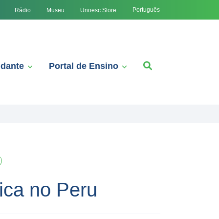
Português
Rádio
Museu
Unoesc Store
udante
Portal de Ensino
ca no Peru