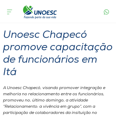
Página
O que
Unoesc Chapecó promove capacitação de
inicial
acontece
funcionários em Itá
Cursos
Graduação
Chapecó
Onde estamos
Unoesc Chapecó
Pesquisa
promove capacitação
de funcionários em
Atendimento ao Estudante
Itá
Portal de Ensino
A Unoesc Chapecó, visando promover integração e
A
melhoria no relacionamento entre os funcionários,
Unoesc
promoveu no, último domingo, a atividade
“Relacionamento: a vivência em grupo”, com a
Internacionalização
participação de colaboradores da insituição no