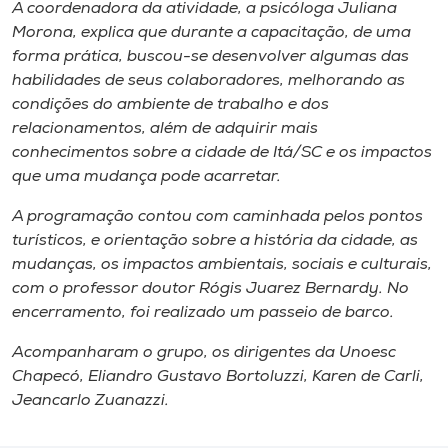
Museu
A coordenadora da atividade, a psicóloga Juliana
Morona, explica que durante a capacitação, de uma
forma prática, buscou-se desenvolver algumas das
Unoesc
habilidades de seus colaboradores, melhorando as
Store
condições do ambiente de trabalho e dos
relacionamentos, além de adquirir mais
conhecimentos sobre a cidade de Itá/SC e os impactos
que uma mudança pode acarretar.
Selecione
o idioma
A programação contou com caminhada pelos pontos
turísticos, e orientação sobre a história da cidade, as
mudanças, os impactos ambientais, sociais e culturais,
com o professor doutor Rógis Juarez Bernardy. No
A+
encerramento, foi realizado um passeio de barco.
A-
Acompanharam o grupo, os dirigentes da Unoesc
Chapecó, Eliandro Gustavo Bortoluzzi, Karen de Carli,
Jeancarlo Zuanazzi.