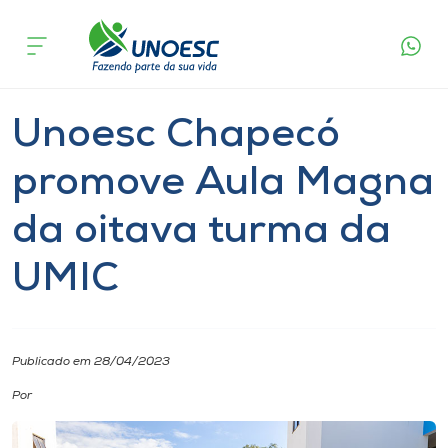
Página
O que
Unoesc Chapecó promove Aula Magna da
inicial
acontece
oitava turma da UMIC
Cursos
Notícia
Extensão
Chapecó
Onde estamos
Unoesc Chapecó
Pesquisa
promove Aula Magna
da oitava turma da
Atendimento ao Estudante
UMIC
Portal de Ensino
A
Publicado em 28/04/2023
Unoesc
Por
Internacionalização