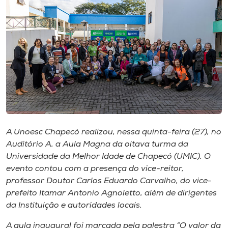
I.nova
Diplomados
Cultura
CPA
A Unoesc Chapecó realizou, nessa quinta-feira (27), no
Biblioteca
Auditório A, a Aula Magna da oitava turma da
Universidade da Melhor Idade de Chapecó (UMIC). O
evento contou com a presença do vice-reitor,
Editora
professor Doutor Carlos Eduardo Carvalho, do vice-
prefeito Itamar Antonio Agnoletto, além de dirigentes
Rádio
da Instituição e autoridades locais.
A aula inaugural foi marcada pela palestra “O valor da