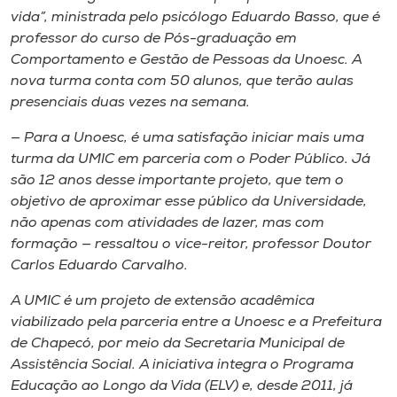
Museu
vida”, ministrada pelo psicólogo Eduardo Basso, que é
professor do curso de Pós-graduação em
Comportamento e Gestão de Pessoas da Unoesc. A
Unoesc
nova turma conta com 50 alunos, que terão aulas
Store
presenciais duas vezes na semana.
— Para a Unoesc, é uma satisfação iniciar mais uma
turma da UMIC em parceria com o Poder Público. Já
Selecione
são 12 anos desse importante projeto, que tem o
o idioma
objetivo de aproximar esse público da Universidade,
não apenas com atividades de lazer, mas com
formação — ressaltou o vice-reitor, professor Doutor
A+
Carlos Eduardo Carvalho.
A-
A UMIC é um projeto de extensão acadêmica
viabilizado pela parceria entre a Unoesc e a Prefeitura
de Chapecó, por meio da Secretaria Municipal de
Assistência Social. A iniciativa integra o Programa
Educação ao Longo da Vida (ELV) e, desde 2011, já