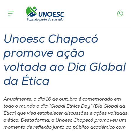
Página
O que
Unoesc Chapecó promove ação voltada ao
inicial
acontece
Dia Global da Ética
Cursos
Graduação
Geral
Chapecó
Onde estamos
Unoesc Chapecó
Pesquisa
promove ação
voltada ao Dia Global
Atendimento ao Estudante
da Ética
Portal de Ensino
Anualmente, o dia 16 de outubro é comemorado em
A
todo o mundo o dia “Global Ethics Day” (Dia Global da
Unoesc
Ética) que visa estabelecer discussões e ações voltadas
a ética. Desta forma, a Unoesc Chapecó promoveu um
Internacionalização
momento de reflexão junto ao público acadêmico com