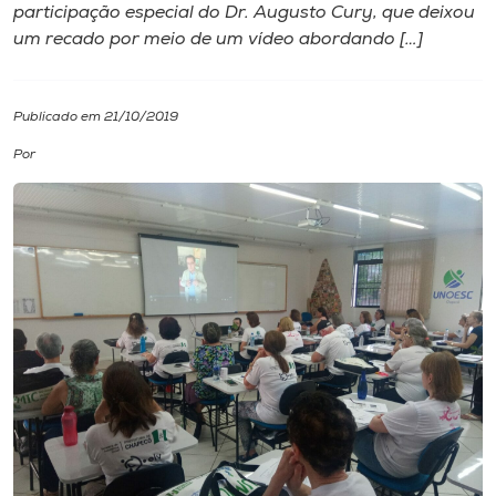
participação especial do Dr. Augusto Cury, que deixou
um recado por meio de um vídeo abordando […]
I.nova
Diplomados
Publicado em 21/10/2019
Por
Cultura
CPA
Biblioteca
Editora
Rádio