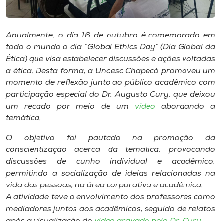
Museu
Unoesc
Anualmente, o dia 16 de outubro é comemorado em
Store
todo o mundo o dia “Global Ethics Day” (Dia Global da
Ética) que visa estabelecer discussões e ações voltadas
a ética. Desta forma, a Unoesc Chapecó promoveu um
momento de reflexão junto ao público acadêmico com
Selecione
participação especial do Dr. Augusto Cury, que deixou
o idioma
um recado por meio de um
vídeo
abordando a
temática.
O objetivo foi pautado na promoção da
A+
conscientização acerca da temática, provocando
A-
discussões de cunho individual e acadêmico,
permitindo a socialização de ideias relacionadas na
vida das pessoas, na área corporativa e acadêmica.
A atividade teve o envolvimento dos professores como
mediadores juntos aos acadêmicos, seguido de relatos
após a visualização do
vídeo gravado pelo Dr. Cury
.