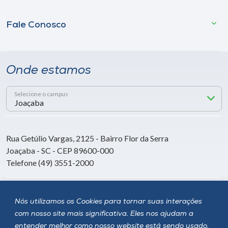
Fale Conosco
Onde estamos
Selecione o campus
Rua Getúlio Vargas, 2125 - Bairro Flor da Serra
Joaçaba - SC - CEP 89600-000
Telefone (49) 3551-2000
Siga a Unoesc
Nós utilizamos os Cookies para tornar suas interações
com nosso site mais significativa. Eles nos ajudam a
entender melhor como nosso website está sendo usado,