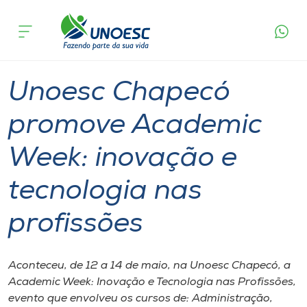
Página
O que
Unoesc Chapecó promove Academic Week:
inicial
acontece
inovação e tecnologia nas profissões
Cursos
Graduação
Notícia de evento
Chapecó
Onde estamos
Unoesc Chapecó
Pesquisa
promove Academic
Week: inovação e
Atendimento ao Estudante
tecnologia nas
Portal de Ensino
profissões
A
Unoesc
Aconteceu, de 12 a 14 de maio, na Unoesc Chapecó, a
Academic Week: Inovação e Tecnologia nas Profissões,
Internacionalização
evento que envolveu os cursos de: Administração,