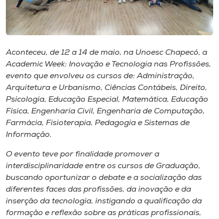
Museu
Unoesc
Store
Aconteceu, de 12 a 14 de maio, na Unoesc Chapecó, a
Academic Week: Inovação e Tecnologia nas Profissões,
evento que envolveu os cursos de: Administração,
Arquitetura e Urbanismo, Ciências Contábeis, Direito,
Selecione
Psicologia, Educação Especial, Matemática, Educação
o idioma
Física, Engenharia Civil, Engenharia de Computação,
Farmácia, Fisioterapia, Pedagogia e Sistemas de
Informação.
A+
O evento teve por finalidade promover a
A-
interdisciplinaridade entre os cursos de Graduação,
buscando oportunizar o debate e a socialização das
diferentes faces das profissões, da inovação e da
inserção da tecnologia, instigando a qualificação da
formação e reflexão sobre as práticas profissionais,