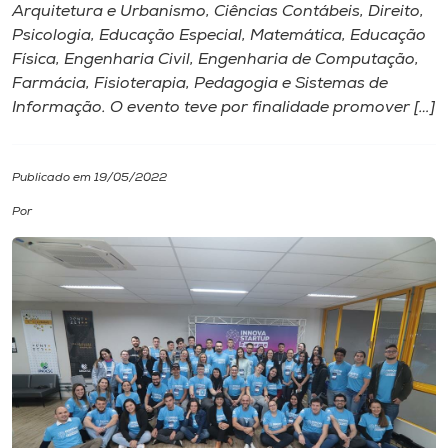
Arquitetura e Urbanismo, Ciências Contábeis, Direito,
Psicologia, Educação Especial, Matemática, Educação
I.nova
Física, Engenharia Civil, Engenharia de Computação,
Farmácia, Fisioterapia, Pedagogia e Sistemas de
Diplomados
Informação. O evento teve por finalidade promover […]
Cultura
Publicado em 19/05/2022
Por
CPA
Biblioteca
Editora
Rádio