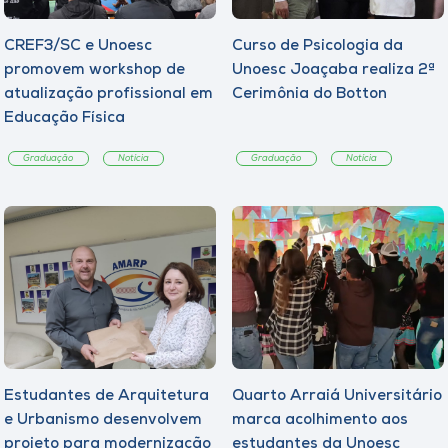
CREF3/SC e Unoesc
Curso de Psicologia da
promovem workshop de
Unoesc Joaçaba realiza 2ª
atualização profissional em
Cerimônia do Botton
Educação Física
Graduação
Notícia
Graduação
Notícia
Estudantes de Arquitetura
Quarto Arraiá Universitário
e Urbanismo desenvolvem
marca acolhimento aos
projeto para modernização
estudantes da Unoesc