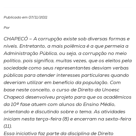
I.nova
Publicado em 07/11/2011
Por
Diplomados
CHAPECÓ – A corrupção existe sob diversas formas e
níveis. Entretanto, a mais polêmica é a que permeia a
Cultura
Administração Pública, ou seja, a corrupção no meio
político, pois significa, muitas vezes, que os eleitos pela
CPA
sociedade como seus representantes desviam verbas
públicas para atender interesses particulares quando
deveriam utilizar em benefício da população. Com
Biblioteca
base neste conceito, o curso de Direito da Unoesc
Chapecó desenvolveu projeto para que os acadêmicos
Editora
da 10ª fase atuem com alunos do Ensino Médio,
orientando e discutindo sobre o tema. As atividades
iniciam nesta terça-feira (8) e encerram na sexta-feira
Rádio
(11).
Essa iniciativa faz parte da disciplina de Direito