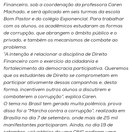
Museu
Financeiro, sob a coordenação da professora Caren
Machado, e será aplicado em seis turmas da escola
Bom Pastor e do colégio Exponencial. Para trabalhar
Unoesc
com os alunos, os acadêmicos estudaram as formas
Store
de corrupção, que abrangem o âmbito público e o
privado, e também os mecanismos de combate ao
problema.
“A intenção é relacionar a disciplina de Direito
Selecione
o idioma
Financeiro com o exercício da cidadania e
fortalecimento da democracia participativa. Queremos
que os estudantes de Direito se comprometam em
participar ativamente dessas campanhas e, desta
A+
forma, incentivem outros alunos a discutirem e
A-
combaterem a corrupção”, explica Caren.
O tema no Brasil tem gerado muita polêmica, prova
disso foi a “Marcha contra a corrupção”, realizada em
Brasília no dia 7 de setembro, onde mais de 25 mil
manifestantes participaram. Ainda, no dia 19 de