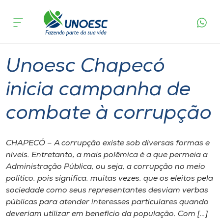
Página
O que
Unoesc Chapecó inicia campanha de
inicial
acontece
combate à corrupção
Cursos
Graduação
Onde estamos
Unoesc Chapecó
Pesquisa
inicia campanha de
combate à corrupção
Atendimento ao Estudante
Portal de Ensino
CHAPECÓ – A corrupção existe sob diversas formas e
níveis. Entretanto, a mais polêmica é a que permeia a
Administração Pública, ou seja, a corrupção no meio
A
político, pois significa, muitas vezes, que os eleitos pela
Unoesc
sociedade como seus representantes desviam verbas
públicas para atender interesses particulares quando
Internacionalização
deveriam utilizar em benefício da população. Com […]