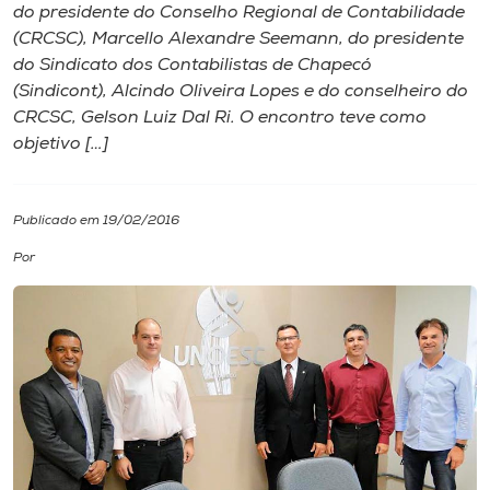
do presidente do Conselho Regional de Contabilidade
(CRCSC), Marcello Alexandre Seemann, do presidente
I.nova
do Sindicato dos Contabilistas de Chapecó
(Sindicont), Alcindo Oliveira Lopes e do conselheiro do
Diplomados
CRCSC, Gelson Luiz Dal Ri. O encontro teve como
objetivo […]
Cultura
Publicado em 19/02/2016
CPA
Por
Biblioteca
Editora
Rádio