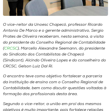
Museu
Unoesc
Store
O vice-reitor da Unoesc Chapecó, professor Ricardo
Antonio De Marco e o gerente administrativo, Sergio
Prates de Oliveira receberam, nesta semana, a visita
do presidente do Conselho Regional de Contabilidade
Selecione
(
CRCSC
), Marcello Alexandre Seemann, do presidente
o idioma
do Sindicato dos Contabilistas de Chapecó
(Sindicont), Alcindo Oliveira Lopes e do conselheiro do
CRCSC, Gelson Luiz Dal Ri.
A+
O encontro teve como objetivo fortalecer a parceria
A-
da instituição de ensino com o Conselho Regional de
Contabilidade, bem como discutir questões voltadas à
formação dos profissionais desta área.
Segundo o vice-reitor, a união em prol dos mesmos
objetivos é muito importante, pois fortalece relações