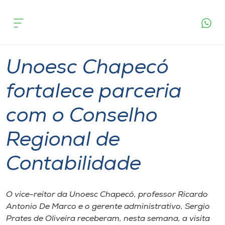
Página
O que
Unoesc Chapecó fortalece parceria com o
inicial
acontece
Conselho Regional de Contabilidade
Cursos
Graduação
Geral
Chapecó
Onde estamos
Unoesc Chapecó
Pesquisa
fortalece parceria
com o Conselho
Atendimento ao Estudante
Regional de
Portal de Ensino
Contabilidade
A
Unoesc
O vice-reitor da Unoesc Chapecó, professor Ricardo
Antonio De Marco e o gerente administrativo, Sergio
Internacionalização
Prates de Oliveira receberam, nesta semana, a visita