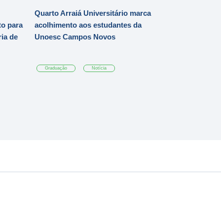
Quarto Arraiá Universitário marca
o para
acolhimento aos estudantes da
ia de
Unoesc Campos Novos
Graduação
Notícia