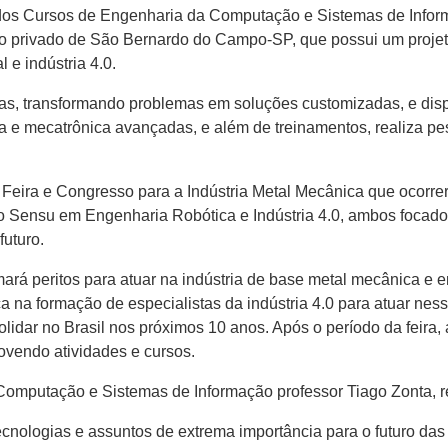
dos Cursos de Engenharia da Computação e Sistemas de Infor
tuto privado de São Bernardo do Campo-SP, que possui um projet
l e indústria 4.0.
adas, transformando problemas em soluções customizadas, e dis
a e mecatrônica avançadas, e além de treinamentos, realiza p
, Feira e Congresso para a Indústria Metal Mecânica que ocorr
to Sensu em Engenharia Robótica e Indústria 4.0, ambos focado
futuro.
ará peritos para atuar na indústria de base metal mecânica e 
a na formação de especialistas da indústria 4.0 para atuar ne
idar no Brasil nos próximos 10 anos. Após o período da feira, 
endo atividades e cursos.
mputação e Sistemas de Informação professor Tiago Zonta, res
cnologias e assuntos de extrema importância para o futuro das