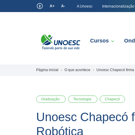
A+
A-
A Unoesc
Internacionalização
Cursos
Ond
Página inicial
O que acontece
Unoesc Chapecó firma p
Graduação
Tecnologia
Chapecó
Unoesc Chapecó fi
Robótica