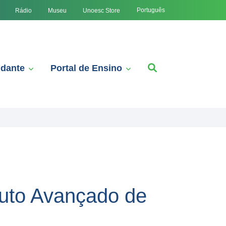
Português
Rádio
Museu
Unoesc Store
udante
Portal de Ensino
tuto Avançado de