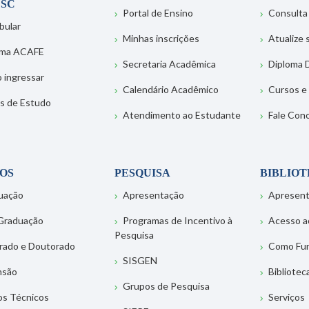
SC
Portal de Ensino
Consulta
bular
Minhas inscrições
Atualize
ema ACAFE
Secretaria Acadêmica
Diploma D
 ingressar
Calendário Acadêmico
Cursos e
s de Estudo
Atendimento ao Estudante
Fale Con
OS
PESQUISA
BIBLIO
uação
Apresentação
Apresen
Graduação
Programas de Incentivo à
Acesso a
Pesquisa
rado e Doutorado
Como Fu
SISGEN
nsão
Bibliotec
Grupos de Pesquisa
os Técnicos
Serviços