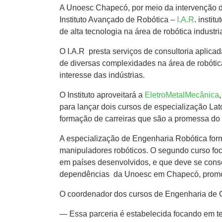
A Unoesc Chapecó, por meio da intervenção 
Instituto Avançado de Robótica –
I.A.R
. insti
de alta tecnologia na área de robótica industria
O I.A.R presta serviços de consultoria aplic
de diversas complexidades na área de robótic
interesse das indústrias.
O Instituto aproveitará a
EletroMetalMecânica
para lançar dois cursos de especialização La
formação de carreiras que são a promessa do 
A especialização de Engenharia Robótica form
manipuladores robóticos. O segundo curso foc
em países desenvolvidos, e que deve se consol
dependências da Unoesc em Chapecó, promov
O coordenador dos cursos de Engenharia de Co
— Essa parceria é estabelecida focando em te