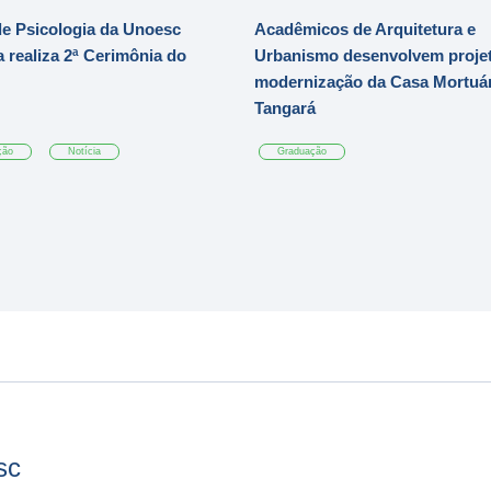
e Psicologia da Unoesc
Acadêmicos de Arquitetura e
 realiza 2ª Cerimônia do
Urbanismo desenvolvem projet
modernização da Casa Mortuár
Tangará
ção
Notícia
Graduação
sc