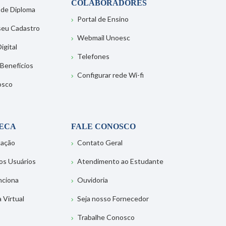
COLABORADORES
 de Diploma
Portal de Ensino
 seu Cadastro
Webmail Unoesc
igital
Telefones
 Benefícios
Configurar rede Wi-fi
osco
TECA
FALE CONOSCO
tação
Contato Geral
os Usuários
Atendimento ao Estudante
nciona
Ouvidoria
a Virtual
Seja nosso Fornecedor
Trabalhe Conosco