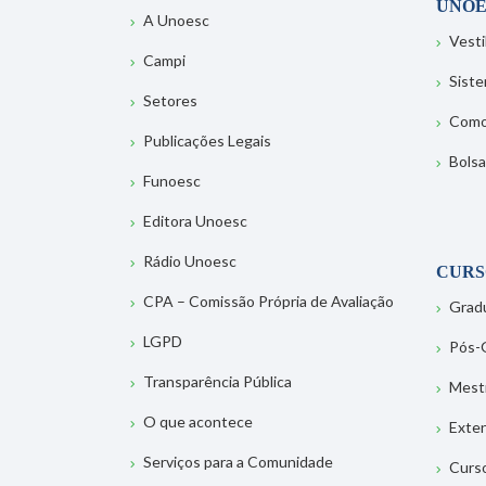
UNOE
A Unoesc
Vesti
Campi
Sist
Setores
Como
Publicações Legais
Bolsa
Funoesc
Editora Unoesc
Rádio Unoesc
CURS
CPA – Comissão Própria de Avaliação
Grad
LGPD
Pós-
Transparência Pública
Mest
O que acontece
Exte
Serviços para a Comunidade
Curs