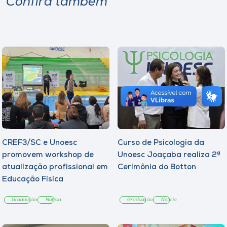
Confira também
CREF3/SC e Unoesc
Curso de Psicologia da
promovem workshop de
Unoesc Joaçaba realiza 2ª
atualização profissional em
Cerimônia do Botton
Educação Física
Graduação
Notícia
Graduação
Notícia