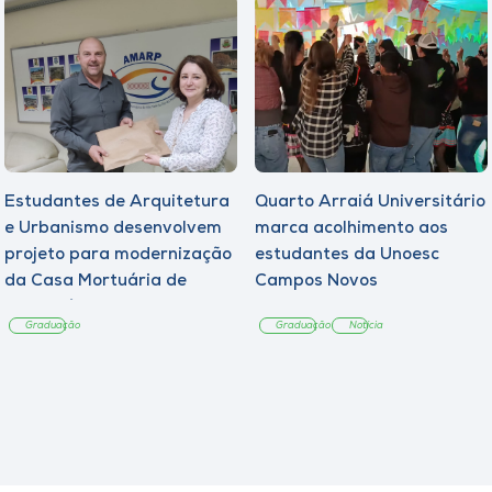
Estudantes de Arquitetura
Quarto Arraiá Universitário
e Urbanismo desenvolvem
marca acolhimento aos
projeto para modernização
estudantes da Unoesc
da Casa Mortuária de
Campos Novos
Tangará
Graduação
Graduação
Notícia