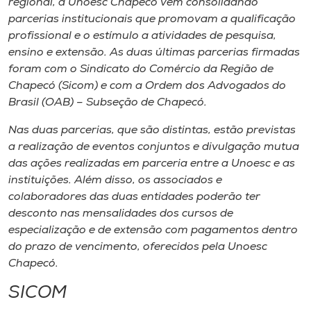
regional, a Unoesc Chapecó vem consolidando
Museu
parcerias institucionais que promovam a qualificação
profissional e o estímulo a atividades de pesquisa,
Unoesc
ensino e extensão. As duas últimas parcerias firmadas
Store
foram com o Sindicato do Comércio da Região de
Chapecó (Sicom) e com a Ordem dos Advogados do
Brasil (OAB) – Subseção de Chapecó.
Nas duas parcerias, que são distintas, estão previstas
Selecione
o idioma
a realização de eventos conjuntos e divulgação mutua
das ações realizadas em parceria entre a Unoesc e as
instituições. Além disso, os associados e
colaboradores das duas entidades poderão ter
A+
desconto nas mensalidades dos cursos de
A-
especialização e de extensão com pagamentos dentro
do prazo de vencimento, oferecidos pela Unoesc
Chapecó.
SICOM