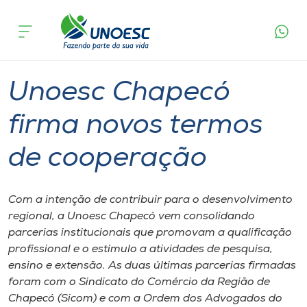
Página
O que
Unoesc Chapecó firma novos termos de
inicial
acontece
cooperação
Cursos
Graduação
Inserção Social
Chapecó
Onde estamos
Unoesc Chapecó
Pesquisa
firma novos termos
de cooperação
Atendimento ao Estudante
Portal de Ensino
Com a intenção de contribuir para o desenvolvimento
regional, a Unoesc Chapecó vem consolidando
parcerias institucionais que promovam a qualificação
A
profissional e o estímulo a atividades de pesquisa,
Unoesc
ensino e extensão. As duas últimas parcerias firmadas
foram com o Sindicato do Comércio da Região de
Internacionalização
Chapecó (Sicom) e com a Ordem dos Advogados do