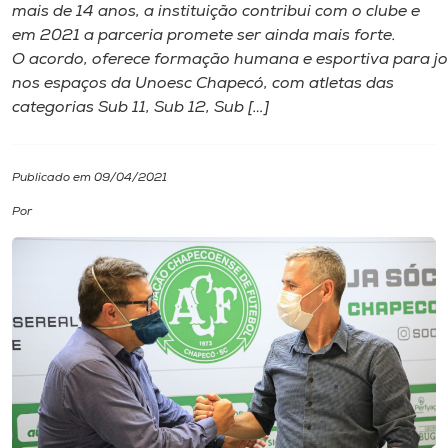
mais de 14 anos, a instituição contribui com o clube e
em 2021 a parceria promete ser ainda mais forte.
I.nova
O acordo, oferece formação humana e esportiva para jo
nos espaços da Unoesc Chapecó, com atletas das
Diplomados
categorias Sub 11, Sub 12, Sub […]
Cultura
Publicado em 09/04/2021
Por
CPA
Biblioteca
Editora
Rádio