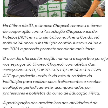
Museu
Unoesc
Store
No último dia 31, a Unoesc Chapecó renovou o termo
de cooperação com a Associação Chapecoense de
Futebol (ACF) em ato simbólico na Arena Condá. Há
mais de 14 anos, a instituição contribui com o clube e
Selecione
em 2021 a parceria promete ser ainda mais forte.
o idioma
O acordo, oferece formação humana e esportiva para jo
nos espaços da Unoesc Chapecó, com atletas das
categorias Sub 11, Sub 12, Sub 13, Sub 14 e Sub 15 da
A+
ACF que poderão usufruir da estrutura física da
A-
Instituição para realizar seus treinamentos e receber
avaliações periodicamente, acompanhados por
professores e bolsistas do curso de Educação Física.
A participação dos acadêmicos nas atividades é de