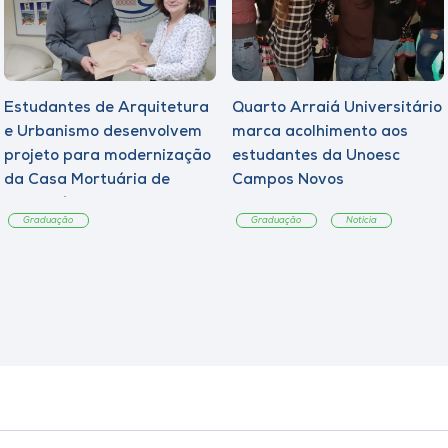
Estudantes de Arquitetura
Quarto Arraiá Universitário
e Urbanismo desenvolvem
marca acolhimento aos
projeto para modernização
estudantes da Unoesc
da Casa Mortuária de
Campos Novos
Tangará
Graduação
Graduação
Notícia