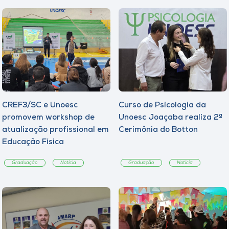
CREF3/SC e Unoesc
Curso de Psicologia da
promovem workshop de
Unoesc Joaçaba realiza 2ª
atualização profissional em
Cerimônia do Botton
Educação Física
Graduação
Notícia
Graduação
Notícia