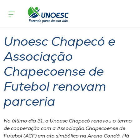
Página inicial
O que acontece
Unoesc Chapecó e Associação Chapeco
Cursos
Graduação
Esporte
Chapecó
Onde estamos
Unoesc Chapecó e
Pesquisa
Associação
Chapecoense de
Atendimento ao Estudante
Futebol renovam
Portal de Ensino
parceria
A
Unoesc
No último dia 31, a Unoesc Chapecó renovou o termo
de cooperação com a Associação Chapecoense de
Internacionalização
Futebol (ACF) em ato simbólico na Arena Condá. Há