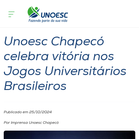
Página inicial
O que acontece
Unoesc Chapecó celebra vitória nos Jog
Cursos
Notícia
Chapecó
Onde estamos
Unoesc Chapecó
Pesquisa
celebra vitória nos
Jogos Universitários
Atendimento ao Estudante
Brasileiros
Portal de Ensino
A
Publicado em 25/10/2024
Unoesc
Por Imprensa Unoesc Chapecó
Internacionalização