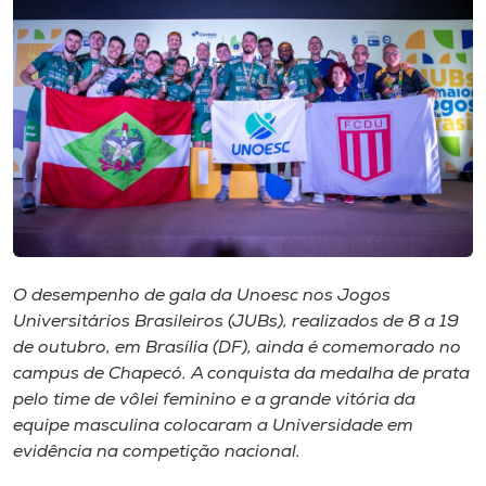
I.nova
Diplomados
Cultura
CPA
O desempenho de gala da Unoesc nos Jogos
Biblioteca
Universitários Brasileiros (JUBs), realizados de 8 a 19
de outubro, em Brasília (DF), ainda é comemorado no
Editora
campus de Chapecó. A conquista da medalha de prata
pelo time de vôlei feminino e a grande vitória da
equipe masculina colocaram a Universidade em
Rádio
evidência na competição nacional.