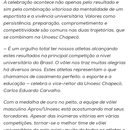
A celebração acontece não apenas pelo resultado e
Museu
sim pela combinação vitoriosa da mentalidade de um
esportista e a vivência universitária. Valores como
Unoesc
persistência, preparação, comprometimento e
Store
competitividade são comuns nas duas trajetórias, que
se combinam na Unoesc Chapecó.
— É um orgulho total ter nossos atletas alcançando
Selecione
estes resultados na principal competição a nível
o idioma
universitário do Brasil. O vôlei nos traz muitas alegrias
há diversos anos. Estes atletas representam o que
chamamos de casamento perfeito: o esporte e a
educação — celebra o vice-reitor da Unoesc Chapecó,
A+
Carlos Eduardo Carvalho.
A-
Com a medalha de ouro no peito, a equipe de vôlei
masculino Aprov/Unoesc está acostumando mal seus
torcedores. Apesar das inúmeras vitórias em várias
competições, tornar-se o melhor time de vôlei