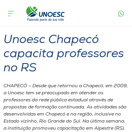
Página
O que
Unoesc Chapecó capacita professores
inicial
acontece
no RS
Cursos
Graduação
Chapecó
Onde estamos
Unoesc Chapecó
Pesquisa
capacita professores
no RS
Atendimento ao Estudante
Portal de Ensino
CHAPECÓ – Desde que retornou a Chapecó, em 2009,
a Unoesc tem se preocupado em atender os
professores da rede pública estadual através de
A
propostas de formação continuada. As atividades são
Unoesc
desenvolvidas em Chapecó e na região, inclusive no
Estado vizinho, Rio Grande do Sul. Na última semana,
Internacionalização
a instituição promoveu capacitação em Alpestre (RS),