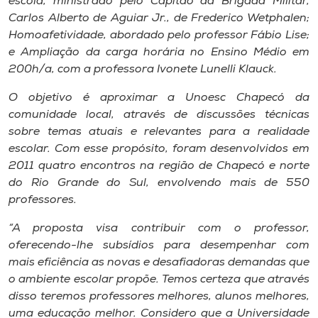
escola, ministrado pelo Capitão da Brigada Militar,
Museu
Carlos Alberto de Aguiar Jr., de Frederico Wetphalen;
Homoafetividade, abordado pelo professor Fábio Lise;
Unoesc
e Ampliação da carga horária no Ensino Médio em
Store
200h/a, com a professora Ivonete Lunelli Klauck.
O objetivo é aproximar a Unoesc Chapecó da
comunidade local, através de discussões técnicas
sobre temas atuais e relevantes para a realidade
Selecione
o idioma
escolar. Com esse propósito, foram desenvolvidos em
2011 quatro encontros na região de Chapecó e norte
do Rio Grande do Sul, envolvendo mais de 550
professores.
A+
A-
“A proposta visa contribuir com o professor,
oferecendo-lhe subsídios para desempenhar com
mais eficiência as novas e desafiadoras demandas que
o ambiente escolar propõe. Temos certeza que através
disso teremos professores melhores, alunos melhores,
uma educação melhor. Considero que a Universidade