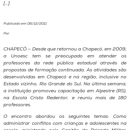
[…]
I.nova
Publicado em 06/12/2011
Diplomados
Por
Cultura
CHAPECÓ – Desde que retornou a Chapecó, em 2009,
a Unoesc tem se preocupado em atender os
professores da rede pública estadual através de
CPA
propostas de formação continuada. As atividades são
desenvolvidas em Chapecó e na região, inclusive no
Biblioteca
Estado vizinho, Rio Grande do Sul. Na última semana,
a instituição promoveu capacitação em Alpestre (RS),
na Escola Cristo Redentor, e reuniu mais de 180
Editora
professores.
Rádio
O encontro abordou os seguintes temas: Como
administrar conflitos com crianças e adolescentes na