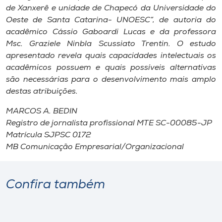
Museu
de Xanxerê e unidade de Chapecó da Universidade do
Oeste de Santa Catarina- UNOESC”, de autoria do
acadêmico Cássio Gaboardi Lucas e da professora
Unoesc
Msc. Graziele Ninbla Scussiato Trentin. O estudo
Store
apresentado revela quais capacidades intelectuais os
acadêmicos possuem e quais possíveis alternativas
são necessárias para o desenvolvimento mais amplo
destas atribuições.
Selecione
o idioma
MARCOS A. BEDIN
Registro de jornalista profissional MTE SC-00085-JP
Matrícula SJPSC 0172
A+
MB Comunicação Empresarial/Organizacional
A-
Confira também