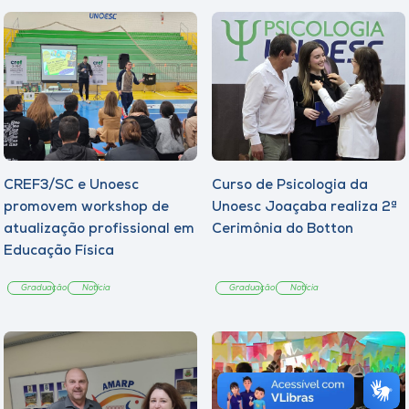
CREF3/SC e Unoesc
Curso de Psicologia da
promovem workshop de
Unoesc Joaçaba realiza 2ª
atualização profissional em
Cerimônia do Botton
Educação Física
Graduação
Notícia
Graduação
Notícia