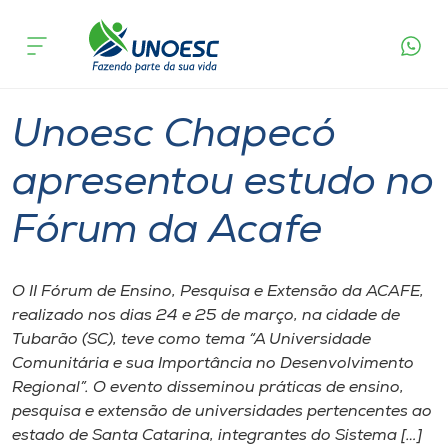
Página
O que
Unoesc Chapecó apresentou estudo no
inicial
acontece
Fórum da Acafe
Cursos
Graduação
Chapecó
Onde estamos
Unoesc Chapecó
Pesquisa
apresentou estudo no
Fórum da Acafe
Atendimento ao Estudante
Portal de Ensino
O II Fórum de Ensino, Pesquisa e Extensão da ACAFE,
realizado nos dias 24 e 25 de março, na cidade de
Tubarão (SC), teve como tema “A Universidade
A
Comunitária e sua Importância no Desenvolvimento
Unoesc
Regional”. O evento disseminou práticas de ensino,
pesquisa e extensão de universidades pertencentes ao
Internacionalização
estado de Santa Catarina, integrantes do Sistema […]