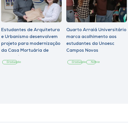
Estudantes de Arquitetura
Quarto Arraiá Universitário
e Urbanismo desenvolvem
marca acolhimento aos
projeto para modernização
estudantes da Unoesc
da Casa Mortuária de
Campos Novos
Tangará
Graduação
Graduação
Notícia