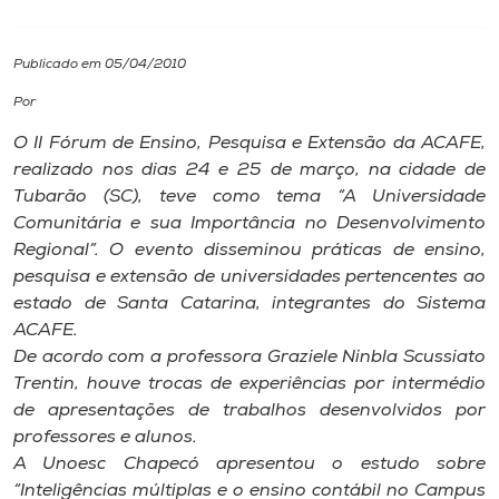
I.nova
Publicado em 05/04/2010
Por
Diplomados
O II Fórum de Ensino, Pesquisa e Extensão da ACAFE,
realizado nos dias 24 e 25 de março, na cidade de
Cultura
Tubarão (SC), teve como tema “A Universidade
Comunitária e sua Importância no Desenvolvimento
CPA
Regional”. O evento disseminou práticas de ensino,
pesquisa e extensão de universidades pertencentes ao
estado de Santa Catarina, integrantes do Sistema
Biblioteca
ACAFE.
De acordo com a professora Graziele Ninbla Scussiato
Editora
Trentin, houve trocas de experiências por intermédio
de apresentações de trabalhos desenvolvidos por
professores e alunos.
Rádio
A Unoesc Chapecó apresentou o estudo sobre
“Inteligências múltiplas e o ensino contábil no Campus