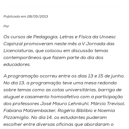
I.nova
Publicado em 28/05/2013
Por
Diplomados
Os cursos de Pedagogia, Letras e Física da Unoesc
Capinzal promoveram neste mês a V Jornada das
Cultura
Licenciaturas, que colocou em discussão temas
contemporâneos que fazem parte do dia dos
CPA
educadores.
A programação ocorreu entre os dias 13 e 15 de junho.
Biblioteca
No dia 13, a programação teve uma mesa redonda
sobre temas como as cotas universitárias, barriga de
aluguel e casamento homoafetivo com a participação
Editora
dos professores José Mauro Lehnkuhl, Márcio Trevisol,
Fabiana Matzembacker, Rogério Biblibio e Noemia
Rádio
Pizzamiglio. No dia 14, os estudantes puderam
escolher entre diversas oficinas que abordaram o