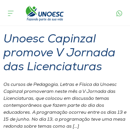
Página
O que
Unoesc Capinzal promove V Jornada das
inicial
acontece
Licenciaturas
Cursos
Graduação
Capinzal
Onde estamos
Unoesc Capinzal
Pesquisa
promove V Jornada
das Licenciaturas
Atendimento ao Estudante
Portal de Ensino
Os cursos de Pedagogia, Letras e Física da Unoesc
Capinzal promoveram neste mês a V Jornada das
Licenciaturas, que colocou em discussão temas
A
contemporâneos que fazem parte do dia dos
Unoesc
educadores. A programação ocorreu entre os dias 13 e
15 de junho. No dia 13, a programação teve uma mesa
Internacionalização
redonda sobre temas como as […]