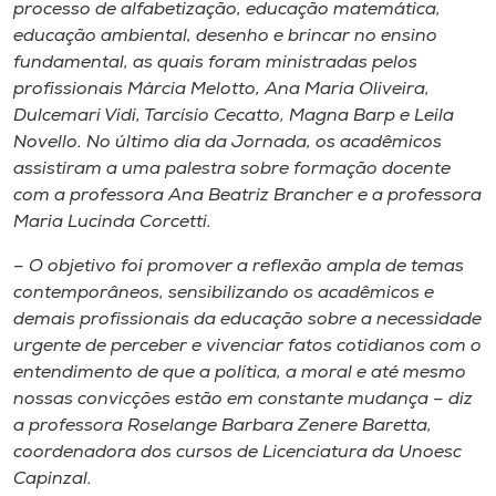
Museu
processo de alfabetização, educação matemática,
educação ambiental, desenho e brincar no ensino
fundamental, as quais foram ministradas pelos
Unoesc
profissionais Márcia Melotto, Ana Maria Oliveira,
Store
Dulcemari Vidi, Tarcísio Cecatto, Magna Barp e Leila
Novello. No último dia da Jornada, os acadêmicos
assistiram a uma palestra sobre formação docente
com a professora Ana Beatriz Brancher e a professora
Selecione
Maria Lucinda Corcetti.
o idioma
– O objetivo foi promover a reflexão ampla de temas
contemporâneos, sensibilizando os acadêmicos e
demais profissionais da educação sobre a necessidade
A+
urgente de perceber e vivenciar fatos cotidianos com o
A-
entendimento de que a política, a moral e até mesmo
nossas convicções estão em constante mudança – diz
a professora Roselange Barbara Zenere Baretta,
coordenadora dos cursos de Licenciatura da Unoesc
Capinzal.