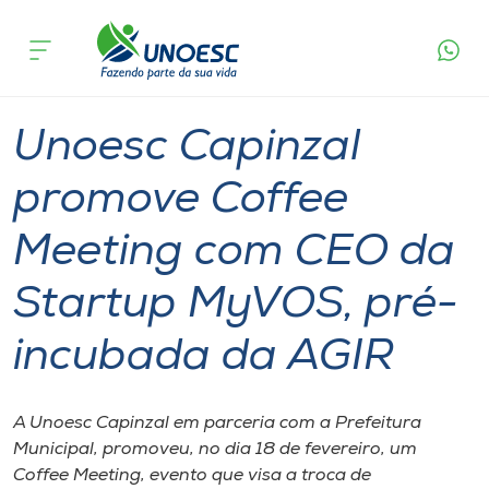
Página
O que
Unoesc Capinzal promove Coffee Meeting com
inicial
acontece
CEO da Startup MyVOS, pré-incubada da AGIR
Cursos
Graduação
Inovação
Capinzal
Onde estamos
Unoesc Capinzal
Pesquisa
promove Coffee
Meeting com CEO da
Atendimento ao Estudante
Startup MyVOS, pré-
Portal de Ensino
incubada da AGIR
A
Unoesc
A Unoesc Capinzal em parceria com a Prefeitura
Municipal, promoveu, no dia 18 de fevereiro, um
Internacionalização
Coffee Meeting, evento que visa a troca de