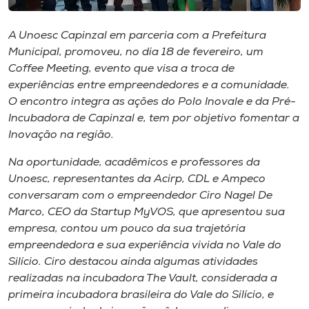
Museu
A Unoesc Capinzal em parceria com a Prefeitura
Unoesc
Municipal, promoveu, no dia 18 de fevereiro, um
Store
Coffee Meeting, evento que visa a troca de
experiências entre empreendedores e a comunidade.
O encontro integra as ações do Polo Inovale e da Pré-
Incubadora de Capinzal e, tem por objetivo fomentar a
Selecione
Inovação na região.
o idioma
Na oportunidade, acadêmicos e professores da
Unoesc, representantes da Acirp, CDL e Ampeco
conversaram com o empreendedor Ciro Nagel De
A+
Marco, CEO da Startup MyVOS, que apresentou sua
A-
empresa, contou um pouco da sua trajetória
empreendedora e sua experiência vivida no Vale do
Silício. Ciro destacou ainda algumas atividades
realizadas na incubadora The Vault, considerada a
primeira incubadora brasileira do Vale do Silício, e