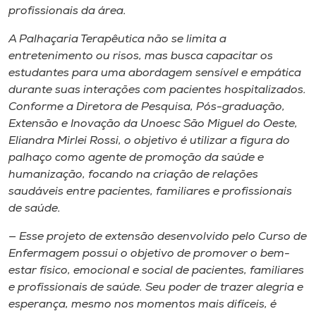
Museu
profissionais da área.
A Palhaçaria Terapêutica não se limita a
Unoesc
entretenimento ou risos, mas busca capacitar os
Store
estudantes para uma abordagem sensível e empática
durante suas interações com pacientes hospitalizados.
Conforme a Diretora de Pesquisa, Pós-graduação,
Extensão e Inovação da Unoesc São Miguel do Oeste,
Selecione
Eliandra Mirlei Rossi, o objetivo é utilizar a figura do
o idioma
palhaço como agente de promoção da saúde e
humanização, focando na criação de relações
saudáveis entre pacientes, familiares e profissionais
A+
de saúde.
A-
— Esse projeto de extensão desenvolvido pelo Curso de
Enfermagem possui o objetivo de promover o bem-
estar físico, emocional e social de pacientes, familiares
e profissionais de saúde. Seu poder de trazer alegria e
esperança, mesmo nos momentos mais difíceis, é