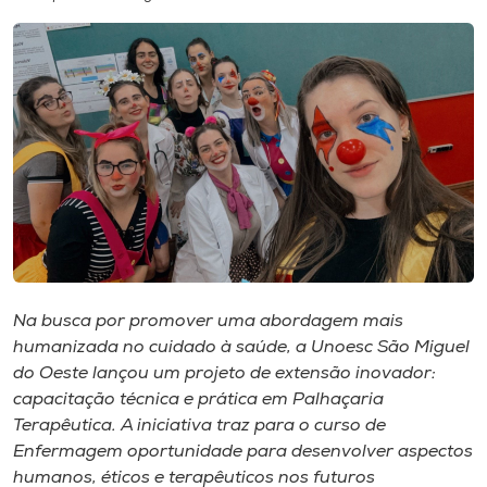
I.nova
Diplomados
Cultura
CPA
Biblioteca
Na busca por promover uma abordagem mais
humanizada no cuidado à saúde, a Unoesc São Miguel
Editora
do Oeste lançou um projeto de extensão inovador:
capacitação técnica e prática em Palhaçaria
Terapêutica. A iniciativa traz para o curso de
Rádio
Enfermagem oportunidade para desenvolver aspectos
humanos, éticos e terapêuticos nos futuros