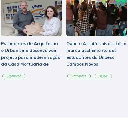
Estudantes de Arquitetura
Quarto Arraiá Universitário
e Urbanismo desenvolvem
marca acolhimento aos
projeto para modernização
estudantes da Unoesc
da Casa Mortuária de
Campos Novos
Tangará
Graduação
Graduação
Notícia