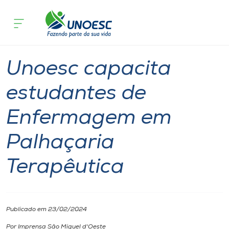
Página inicial
O que acontece
Unoesc capacita estudantes de Enfe
Cursos
Graduação
Notícia
Extensão
Onde estamos
Unoesc capacita
Pesquisa
estudantes de
Enfermagem em
Atendimento ao Estudante
Palhaçaria
Portal de Ensino
Terapêutica
A
Unoesc
Publicado em 23/02/2024
Internacionalização
Por Imprensa São Miguel d'Oeste