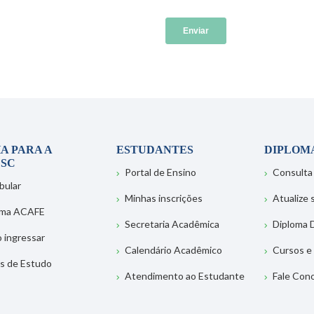
A PARA A
ESTUDANTES
DIPLOM
SC
Portal de Ensino
Consulta
bular
Minhas inscrições
Atualize
ema ACAFE
Secretaria Acadêmica
Diploma D
 ingressar
Calendário Acadêmico
Cursos e
s de Estudo
Atendimento ao Estudante
Fale Con