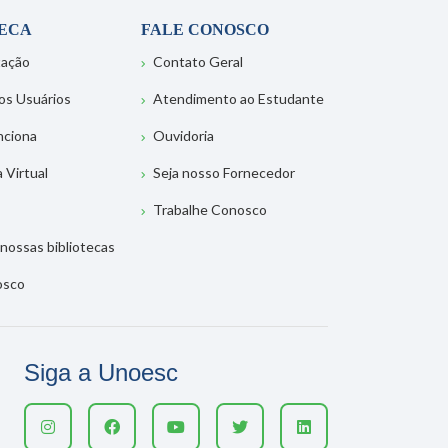
TECA
FALE CONOSCO
tação
Contato Geral
os Usuários
Atendimento ao Estudante
nciona
Ouvidoria
a Virtual
Seja nosso Fornecedor
Trabalhe Conosco
nossas bibliotecas
osco
Siga a Unoesc