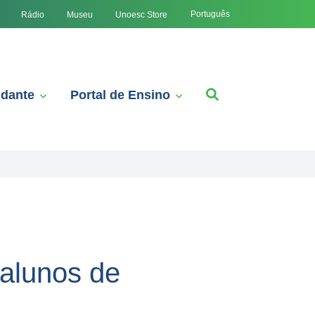
Português
Rádio
Museu
Unoesc Store
udante
Portal de Ensino
alunos de