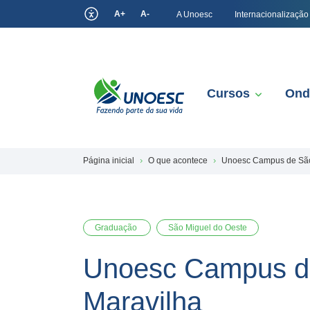
A+
A-
A Unoesc
Internacionalização
Cursos
Ond
Página inicial
O que acontece
Unoesc Campus de São 
Graduação
São Miguel do Oeste
Unoesc Campus de
Maravilha