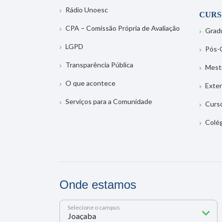
Rádio Unoesc
CURS
CPA – Comissão Própria de Avaliação
Grad
LGPD
Pós-
Transparência Pública
Mest
O que acontece
Exte
Serviços para a Comunidade
Curs
Colé
Onde estamos
Selecione o campus