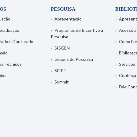
OS
PESQUISA
BIBLIO
uação
Apresentação
Apresen
Graduação
Programas de Incentivo à
Acesso a
Pesquisa
rado e Doutorado
Como Fu
SISGEN
nsão
Bibliotec
Grupos de Pesquisa
os Técnicos
Serviços
SIEPE
gios
Conheça 
Summit
Fale Con