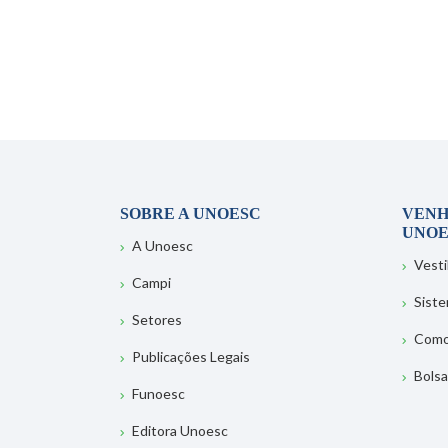
SOBRE A UNOESC
VENH
UNOE
A Unoesc
Vesti
Campi
Sist
Setores
Como
Publicações Legais
Bolsa
Funoesc
Editora Unoesc