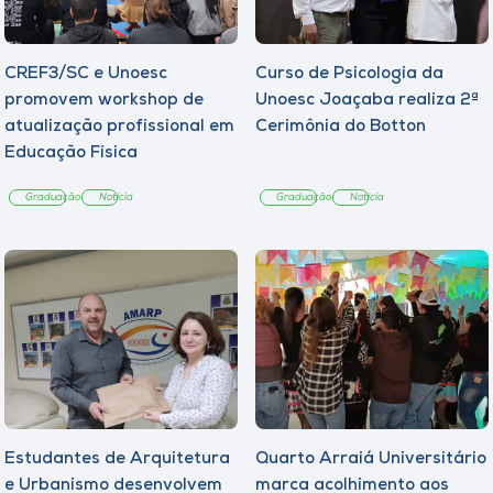
Museu
CREF3/SC e Unoesc
Unoesc
Curso de Psicologia da
promovem workshop de
Unoesc Joaçaba realiza 2ª
Store
atualização profissional em
Cerimônia do Botton
Educação Física
Graduação
Notícia
Graduação
Notícia
Selecione
o idioma
A+
A-
Estudantes de Arquitetura
Quarto Arraiá Universitário
e Urbanismo desenvolvem
marca acolhimento aos