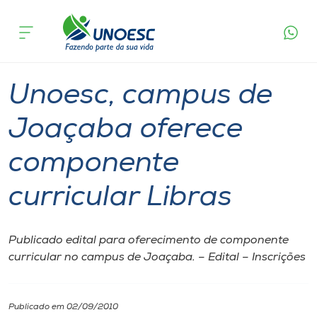
Página
O que
Unoesc, campus de Joaçaba oferece
inicial
acontece
componente curricular Libras
Cursos
Graduação
Joaçaba
Onde estamos
Unoesc, campus de
Pesquisa
Joaçaba oferece
componente
Atendimento ao Estudante
curricular Libras
Portal de Ensino
Publicado edital para oferecimento de componente
A
curricular no campus de Joaçaba. – Edital – Inscrições
Unoesc
Internacionalização
Publicado em 02/09/2010