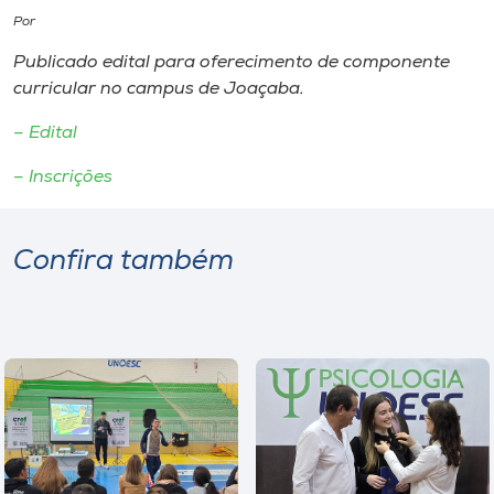
Por
I.nova
Publicado edital para oferecimento de componente
curricular no campus de Joaçaba.
Diplomados
– Edital
– Inscrições
Cultura
CPA
Confira também
Biblioteca
Editora
Rádio