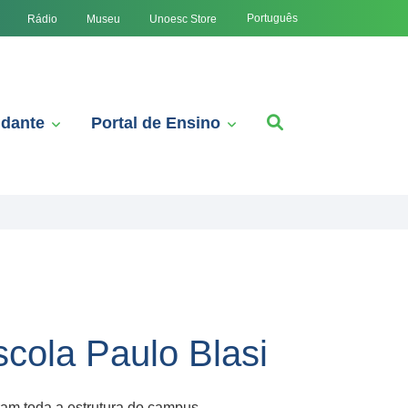
Português
Rádio
Museu
Unoesc Store
udante
Portal de Ensino
cola Paulo Blasi
am toda a estrutura do campus,