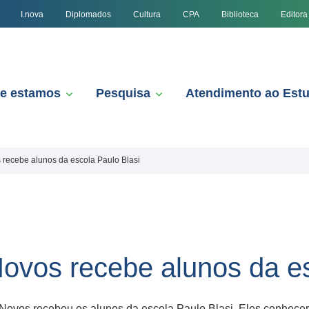
I.nova
Diplomados
Cultura
CPA
Biblioteca
Editora
e estamos
Pesquisa
Atendimento ao Est
ecebe alunos da escola Paulo Blasi
vos recebe alunos da es
Novos recebeu os alunos da escola Paulo Blasi. Eles conhecer