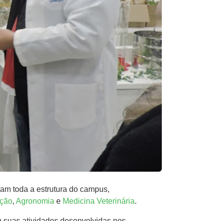
am toda a estrutura do campus,
ação
,
Agronomia
e
Medicina Veterinária
.
u suas atividades desenvolvidas nos