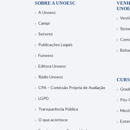
SOBRE A UNOESC
VENH
UNOE
A Unoesc
Vesti
Campi
Sist
Setores
Como
Publicações Legais
Bolsa
Funoesc
Editora Unoesc
Rádio Unoesc
CURS
CPA – Comissão Própria de Avaliação
Grad
LGPD
Pós-
Transparência Pública
Mest
O que acontece
Exte