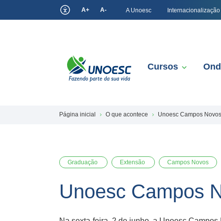
A+
A-
A Unoesc
Internacionalização
Cursos
Ond
Página inicial
O que acontece
Unoesc Campos Novos r
Graduação
Extensão
Campos Novos
Unoesc Campos No
Na sexta-feira, 2 de junho, a Unoesc Campos 