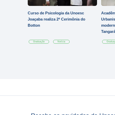
Curso de Psicologia da Unoesc
Acadêmi
Joaçaba realiza 2ª Cerimônia do
Urbanis
Botton
moderni
Tangar
Graduação
Notícia
Gradua