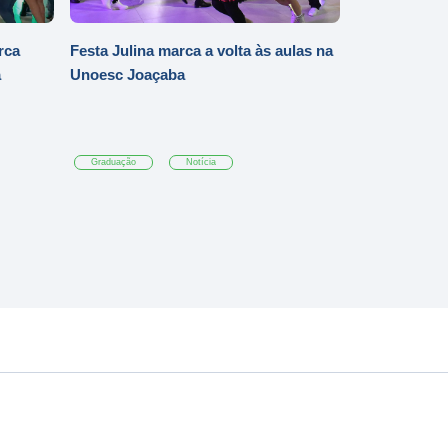
rca
Festa Julina marca a volta às aulas na
a
Unoesc Joaçaba
Graduação
Notícia