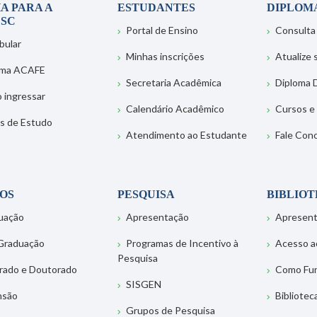
A PARA A
ESTUDANTES
DIPLOM
SC
Portal de Ensino
Consulta
bular
Minhas inscrições
Atualize
ema ACAFE
Secretaria Acadêmica
Diploma D
 ingressar
Calendário Acadêmico
Cursos e
s de Estudo
Atendimento ao Estudante
Fale Con
OS
PESQUISA
BIBLIO
uação
Apresentação
Apresen
Graduação
Programas de Incentivo à
Acesso a
Pesquisa
rado e Doutorado
Como Fu
SISGEN
nsão
Bibliotec
Grupos de Pesquisa