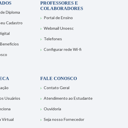
ADOS
PROFESSORES E
COLABORADORES
 de Diploma
Portal de Ensino
 seu Cadastro
Webmail Unoesc
igital
Telefones
 Benefícios
Configurar rede Wi-fi
osco
TECA
FALE CONOSCO
tação
Contato Geral
os Usuários
Atendimento ao Estudante
nciona
Ouvidoria
a Virtual
Seja nosso Fornecedor