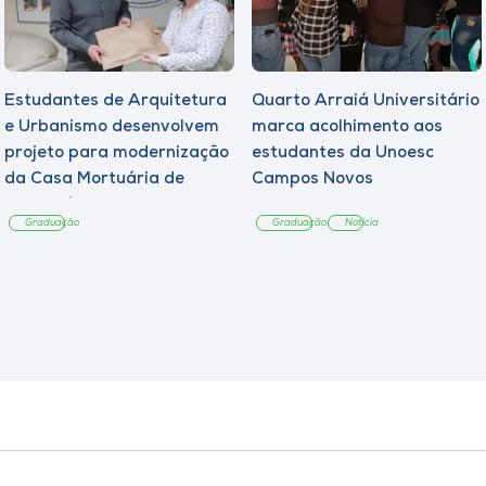
Estudantes de Arquitetura
Quarto Arraiá Universitário
e Urbanismo desenvolvem
marca acolhimento aos
projeto para modernização
estudantes da Unoesc
da Casa Mortuária de
Campos Novos
Tangará
Graduação
Graduação
Notícia