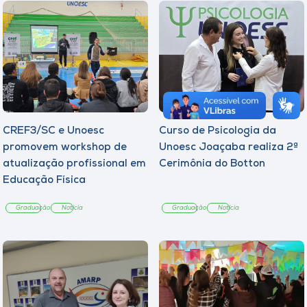
CREF3/SC e Unoesc
Curso de Psicologia da
promovem workshop de
Unoesc Joaçaba realiza 2ª
atualização profissional em
Cerimônia do Botton
Educação Física
Graduação
Notícia
Graduação
Notícia