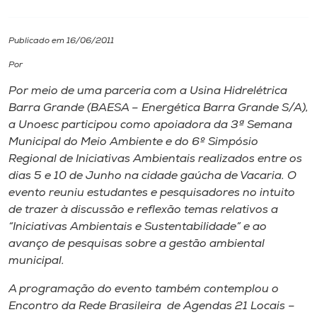
I.nova
Publicado em 16/06/2011
Por
Diplomados
Por meio de uma parceria com a Usina Hidrelétrica
Barra Grande (BAESA – Energética Barra Grande S/A),
Cultura
a Unoesc participou como apoiadora da 3ª Semana
Municipal do Meio Ambiente e do 6º Simpósio
CPA
Regional de Iniciativas Ambientais realizados entre os
dias 5 e 10 de Junho na cidade gaúcha de Vacaria. O
evento reuniu estudantes e pesquisadores no intuito
Biblioteca
de trazer à discussão e reflexão temas relativos a
“Iniciativas Ambientais e Sustentabilidade” e ao
Editora
avanço de pesquisas sobre a gestão ambiental
municipal.
Rádio
A programação do evento também contemplou o
Encontro da Rede Brasileira de Agendas 21 Locais –