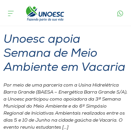
Página
O que
Unoesc apoia Semana de Meio Ambiente
inicial
acontece
em Vacaria
Cursos
Graduação
Joaçaba
Onde estamos
Unoesc apoia
Pesquisa
Semana de Meio
Ambiente em Vacaria
Atendimento ao Estudante
Portal de Ensino
Por meio de uma parceria com a Usina Hidrelétrica
Barra Grande (BAESA – Energética Barra Grande S/A),
a Unoesc participou como apoiadora da 3ª Semana
A
Municipal do Meio Ambiente e do 6º Simpósio
Unoesc
Regional de Iniciativas Ambientais realizados entre os
dias 5 e 10 de Junho na cidade gaúcha de Vacaria. O
Internacionalização
evento reuniu estudantes […]