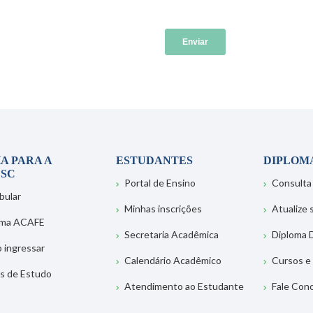
A PARA A
ESTUDANTES
DIPLOM
SC
Portal de Ensino
Consulta
bular
Minhas inscrições
Atualize
ema ACAFE
Secretaria Acadêmica
Diploma D
 ingressar
Calendário Acadêmico
Cursos e
s de Estudo
Atendimento ao Estudante
Fale Con