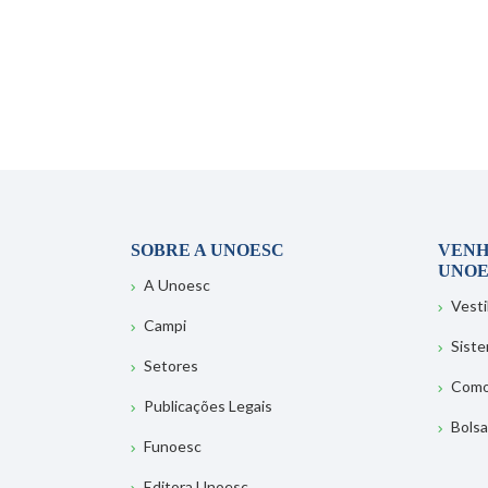
SOBRE A UNOESC
VENH
UNOE
A Unoesc
Vesti
Campi
Sist
Setores
Como
Publicações Legais
Bolsa
Funoesc
Editora Unoesc