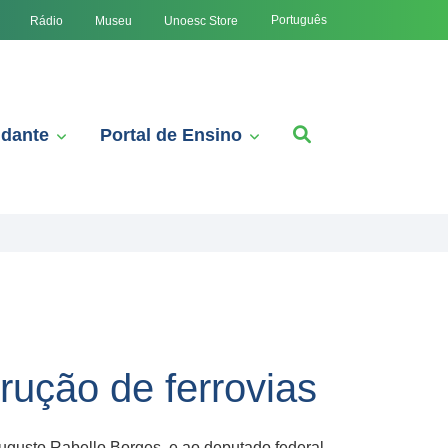
Português
Rádio
Museu
Unoesc Store
udante
Portal de Ensino
rução de ferrovias
ugusto Rabello Borges, e ao deputado federal