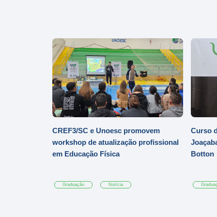
CREF3/SC e Unoesc promovem
Curso d
workshop de atualização profissional
Joaçaba
em Educação Física
Botton
Graduação
Notícia
Gradua