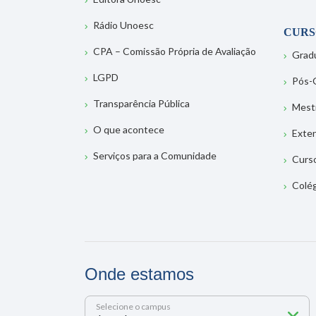
Rádio Unoesc
CURS
CPA – Comissão Própria de Avaliação
Grad
LGPD
Pós-
Transparência Pública
Mest
O que acontece
Exte
Serviços para a Comunidade
Curs
Colé
Onde estamos
Selecione o campus