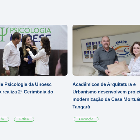
e Psicologia da Unoesc
Acadêmicos de Arquitetura e
 realiza 2ª Cerimônia do
Urbanismo desenvolvem projet
modernização da Casa Mortuár
Tangará
ção
Notícia
Graduação