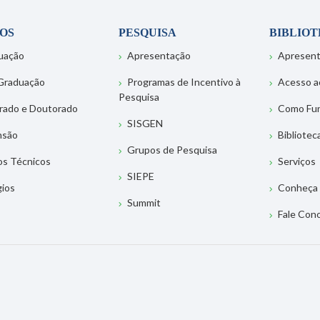
OS
PESQUISA
BIBLIO
uação
Apresentação
Apresen
Graduação
Programas de Incentivo à
Acesso a
Pesquisa
rado e Doutorado
Como Fu
SISGEN
nsão
Bibliotec
Grupos de Pesquisa
os Técnicos
Serviços
SIEPE
gios
Conheça 
Summit
Fale Con