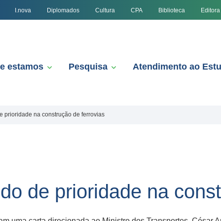
I.nova
Diplomados
Cultura
CPA
Biblioteca
Editora
e estamos
Pesquisa
Atendimento ao Est
 prioridade na construção de ferrovias
o de prioridade na const
am uma carta direcionada ao Ministro dos Transportes, César A