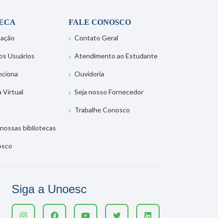
TECA
FALE CONOSCO
tação
Contato Geral
os Usuários
Atendimento ao Estudante
nciona
Ouvidoria
a Virtual
Seja nosso Fornecedor
Trabalhe Conosco
nossas bibliotecas
osco
Siga a Unoesc