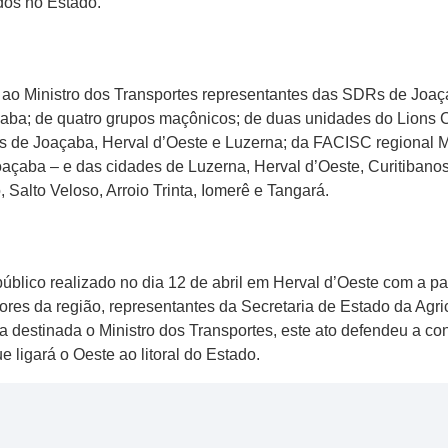
idos no Estado.
 ao Ministro dos Transportes representantes das SDRs de Joa
aba; de quatro grupos maçônicos; de duas unidades do Lions 
s de Joaçaba, Herval d’Oeste e Luzerna; da FACISC regional M
açaba – e das cidades de Luzerna, Herval d’Oeste, Curitiban
o, Salto Veloso, Arroio Trinta, Iomerê e Tangará.
úblico realizado no dia 12 de abril em Herval d’Oeste com a p
ores da região, representantes da Secretaria de Estado da Agri
a destinada o Ministro dos Transportes, este ato defendeu a co
e ligará o Oeste ao litoral do Estado.