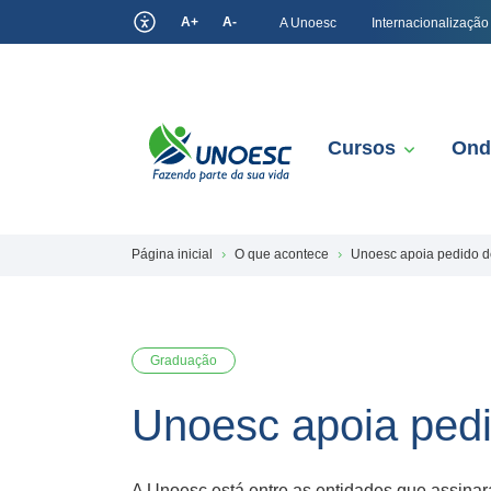
A+
A-
A Unoesc
Internacionalização
Cursos
Ond
Página inicial
O que acontece
Unoesc apoia pedido de
Graduação
Unoesc apoia pedid
A Unoesc está entre as entidades que assinar