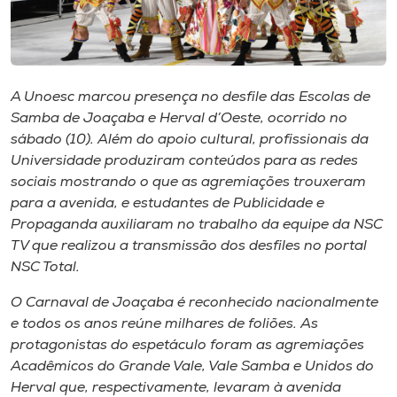
I.nova
Diplomados
A Unoesc marcou presença no desfile das Escolas de
Samba de Joaçaba e Herval d’Oeste, ocorrido no
sábado (10). Além do apoio cultural, profissionais da
Cultura
Universidade produziram conteúdos para as redes
sociais mostrando o que as agremiações trouxeram
CPA
para a avenida, e estudantes de Publicidade e
Propaganda auxiliaram no trabalho da equipe da NSC
TV que realizou a transmissão dos desfiles no portal
Biblioteca
NSC Total.
Editora
O Carnaval de Joaçaba é reconhecido nacionalmente
e todos os anos reúne milhares de foliões. As
protagonistas do espetáculo foram as agremiações
Rádio
Acadêmicos do Grande Vale, Vale Samba e Unidos do
Herval que, respectivamente, levaram à avenida