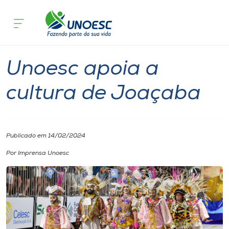
Página inicial
O que acontece
Unoesc apoia a cultura de Joaçaba
Cursos
Cultura
Joaçaba
Onde estamos
Unoesc apoia a
Pesquisa
cultura de Joaçaba
Atendimento ao Estudante
Publicado em 14/02/2024
Portal de Ensino
Por Imprensa Unoesc
A
Unoesc
Internacionalização