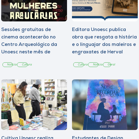
Sessões gratuitas de
Editora Unoesc publica
cinema acontecerão no
obra que resgata a história
Centro Arqueológico da
e o linguajar dos maleiros e
Unoesc neste mês de
engraxates de Herval
agosto
d’Oeste
Notícia
Cultura
Cultura
Notícia
Geral
Cultiva Unoesc realiza
Estudantes de Design