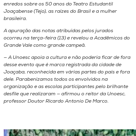
Museu
enredos sobre os 50 anos do Teatro Estudantil
Joaçabense (Tejo), as raízes do Brasil e a mulher
brasileira.
Unoesc
Store
A apuração das notas atribuídas pelos jurados
ocorreu na terça-feira (13) e revelou a Acadêmicos do
Grande Vale como grande campeã.
— A Unoesc apoia a cultura e não poderia ficar de fora
Selecione
o idioma
desse evento que é marca registrada da cidade de
Joaçaba, reconhecida em várias partes do país e fora
dele. Parabenizamos todos os envolvidos na
organização e as escolas participantes pelo brilhante
A+
desfile que realizaram — afirmou o reitor da Unoesc,
A-
professor Doutor Ricardo Antonio De Marco.