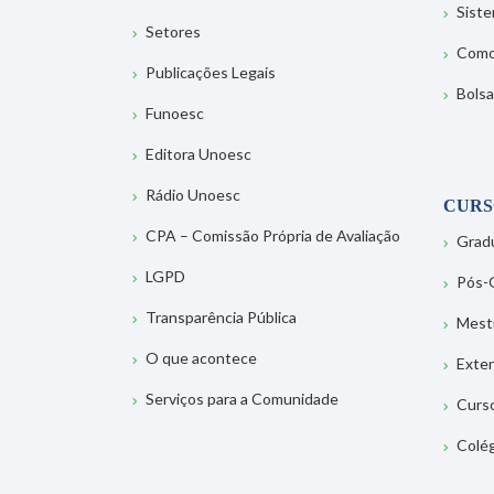
Sist
Setores
Como
Publicações Legais
Bolsa
Funoesc
Editora Unoesc
Rádio Unoesc
CURS
CPA – Comissão Própria de Avaliação
Grad
LGPD
Pós-
Transparência Pública
Mest
O que acontece
Exte
Serviços para a Comunidade
Curs
Colé