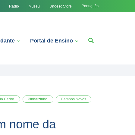
Português
Rádio
Museu
Unoesc Store
udante
Portal de Ensino
do Cedro
Pinhalzinho
Campos Novos
 em nome da