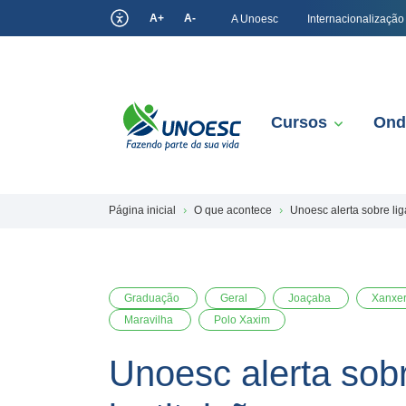
A+
A-
A Unoesc
Internacionalização
Cursos
Ond
Página inicial
O que acontece
Unoesc alerta sobre lig
Graduação
Geral
Joaçaba
Xanxe
Maravilha
Polo Xaxim
Unoesc alerta sob