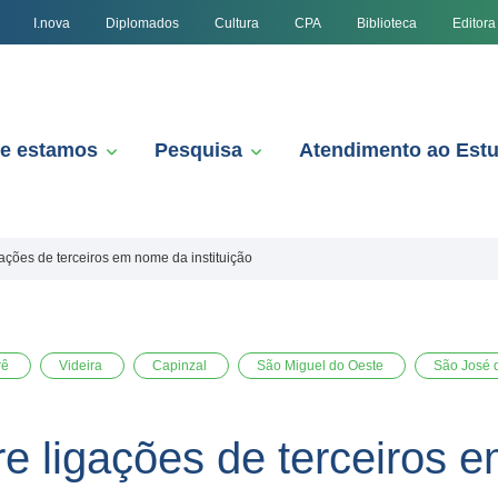
I.nova
Diplomados
Cultura
CPA
Biblioteca
Editora
e estamos
Pesquisa
Atendimento ao Est
ações de terceiros em nome da instituição
rê
Videira
Capinzal
São Miguel do Oeste
São José 
re ligações de terceiros