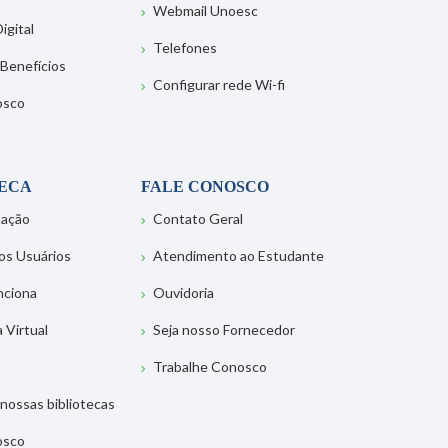
Webmail Unoesc
igital
Telefones
 Benefícios
Configurar rede Wi-fi
osco
TECA
FALE CONOSCO
tação
Contato Geral
os Usuários
Atendimento ao Estudante
nciona
Ouvidoria
a Virtual
Seja nosso Fornecedor
Trabalhe Conosco
nossas bibliotecas
osco