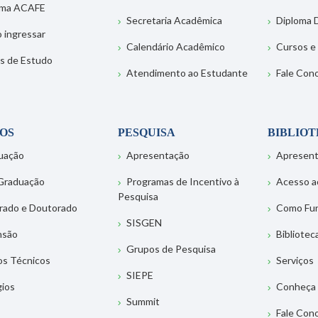
ema ACAFE
Secretaria Acadêmica
Diploma D
 ingressar
Calendário Acadêmico
Cursos e
s de Estudo
Atendimento ao Estudante
Fale Con
OS
PESQUISA
BIBLIO
uação
Apresentação
Apresen
Graduação
Programas de Incentivo à
Acesso a
Pesquisa
rado e Doutorado
Como Fu
SISGEN
nsão
Bibliotec
Grupos de Pesquisa
os Técnicos
Serviços
SIEPE
gios
Conheça 
Summit
Fale Con