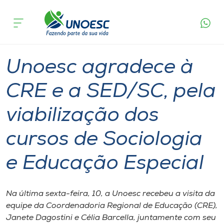
Página
O que
Unoesc agradece à CRE e a SED/SC, pela
inicial
acontece
viabilização dos cursos de Sociologia e Educação
Cursos
Especial
Graduação
Geral
Joaçaba
Onde estamos
Unoesc agradece à
Pesquisa
CRE e a SED/SC, pela
viabilização dos
Atendimento ao Estudante
cursos de Sociologia
Portal de Ensino
e Educação Especial
A
Unoesc
Na última sexta-feira, 10, a Unoesc recebeu a visita da
equipe da Coordenadoria Regional de Educação (CRE),
Internacionalização
Janete Dagostini e Célia Barcella, juntamente com seu