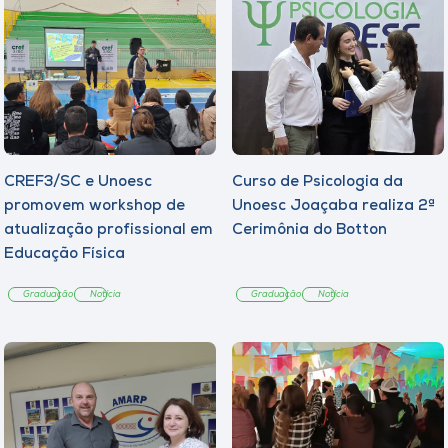
CREF3/SC e Unoesc
Curso de Psicologia da
promovem workshop de
Unoesc Joaçaba realiza 2ª
atualização profissional em
Cerimônia do Botton
Educação Física
Graduação
Notícia
Graduação
Notícia