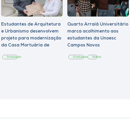
Estudantes de Arquitetura
Quarto Arraiá Universitário
e Urbanismo desenvolvem
marca acolhimento aos
projeto para modernização
estudantes da Unoesc
da Casa Mortuária de
Campos Novos
Tangará
Graduação
Graduação
Notícia