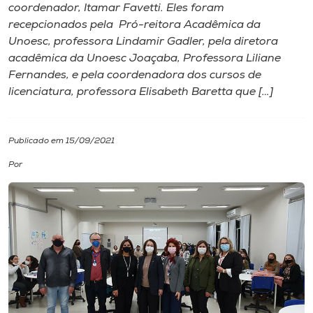
coordenador, Itamar Favetti. Eles foram
recepcionados pela Pró-reitora Acadêmica da
I.nova
Unoesc, professora Lindamir Gadler, pela diretora
acadêmica da Unoesc Joaçaba, Professora Liliane
Diplomados
Fernandes, e pela coordenadora dos cursos de
licenciatura, professora Elisabeth Baretta que […]
Cultura
Publicado em 15/09/2021
CPA
Por
Biblioteca
Editora
Rádio