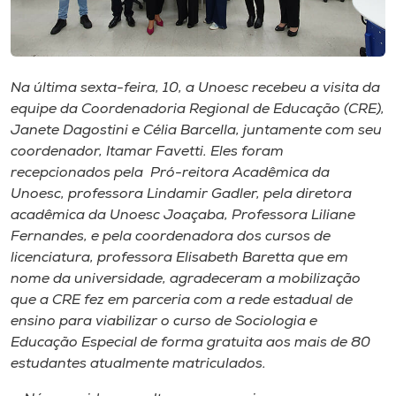
Museu
Unoesc
Store
Na última sexta-feira, 10, a Unoesc recebeu a visita da
equipe da Coordenadoria Regional de Educação (CRE),
Janete Dagostini e Célia Barcella, juntamente com seu
coordenador, Itamar Favetti. Eles foram
Selecione
recepcionados pela Pró-reitora Acadêmica da
o idioma
Unoesc, professora Lindamir Gadler, pela diretora
acadêmica da Unoesc Joaçaba, Professora Liliane
Fernandes, e pela coordenadora dos cursos de
licenciatura, professora Elisabeth Baretta que em
A+
nome da universidade, agradeceram a mobilização
A-
que a CRE fez em parceria com a rede estadual de
ensino para viabilizar o curso de Sociologia e
Educação Especial de forma gratuita aos mais de 80
estudantes atualmente matriculados.