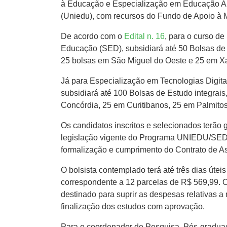
à Educação e Especialização em Educação Amb
(Uniedu), com recursos do Fundo de Apoio 
De acordo com o
Edital n. 16
, para o curso d
Educação (SED), subsidiará até 50 Bolsas de 
25 bolsas em São Miguel do Oeste e 25 em X
Já para Especialização em Tecnologias Digit
subsidiará até 100 Bolsas de Estudo integrais
Concórdia, 25 em Curitibanos, 25 em Palmito
Os candidatos inscritos e selecionados terão 
legislação vigente do Programa UNIEDU/SED/
formalização e cumprimento do Contrato de Ass
O bolsista contemplado terá até três dias úte
correspondente a 12 parcelas de R$ 569,99. O 
destinado para suprir as despesas relativas a
finalização dos estudos com aprovação.
Para o coordenador de Pesquisa, Pós-graduaçã