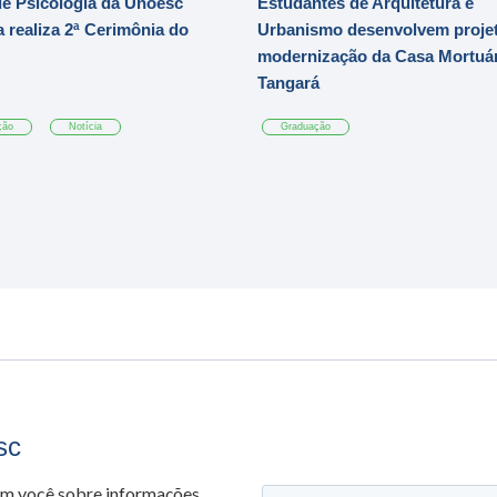
e Psicologia da Unoesc
Estudantes de Arquitetura e
 realiza 2ª Cerimônia do
Urbanismo desenvolvem projet
modernização da Casa Mortuár
Tangará
ção
Notícia
Graduação
sc
om você sobre informações