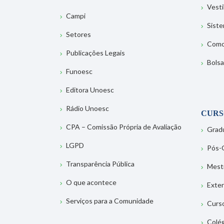
Vesti
Campi
Sist
Setores
Como
Publicações Legais
Bolsa
Funoesc
Editora Unoesc
Rádio Unoesc
CURS
CPA – Comissão Própria de Avaliação
Grad
LGPD
Pós-
Transparência Pública
Mest
O que acontece
Exte
Serviços para a Comunidade
Curs
Colé