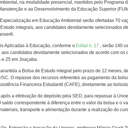
iental, na modalidade presencial, mantidos pelo Programa de
à Manutenção e ao Desenvolvimento da Educação Superior (FU
e Especialização em Educação Ambiental serão ofertadas 70 vag
Estudo integrais, aos candidatos devidamente selecionados de a
anxerê.
ais Aplicadas à Educação, conforme o
Edital n. 17
, serão 140 v
, aos candidatos devidamente selecionados de acordo com os cr
s e 25 em Joaçaba.
garantida a Bolsa de Estudo integral pelo prazo de 12 meses, d
SC. O repasse dos recursos referentes ao pagamento da bolsa
istência Financeira Estudantil (CAFE), diretamente ao bolsista
is após a efetivação do depósito pela SED, para repassar à Unoe
saldo correspondente à diferença entre o valor da bolsa e o va
 materiais, transporte e alimentação durante a realização do cu
o, Extensão e Inovação da Unoesc, professor Márcio Giusti Tr