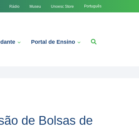
Português
Rádio
Museu
Unoesc Store
udante
Portal de Ensino
são de Bolsas de