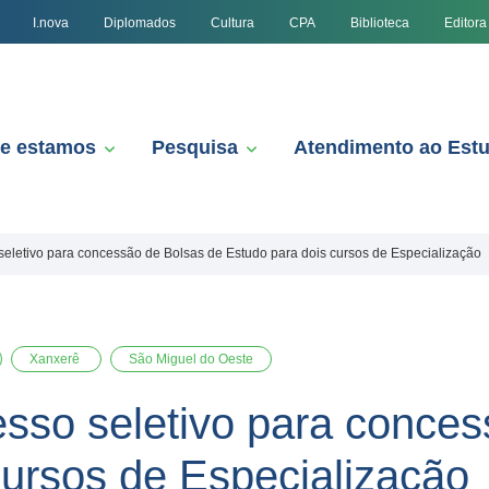
I.nova
Diplomados
Cultura
CPA
Biblioteca
Editora
e estamos
Pesquisa
Atendimento ao Est
eletivo para concessão de Bolsas de Estudo para dois cursos de Especialização
Xanxerê
São Miguel do Oeste
sso seletivo para conces
cursos de Especialização