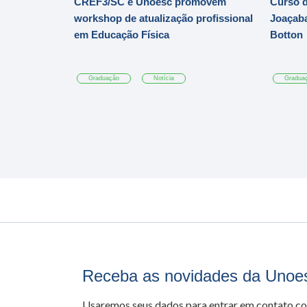
CREF3/SC e Unoesc promovem
Curso d
workshop de atualização profissional
Joaçaba
em Educação Física
Botton
Graduação
Notícia
Gradua
Receba as novidades da Unoe
Usaremos seus dados para entrar em contato c