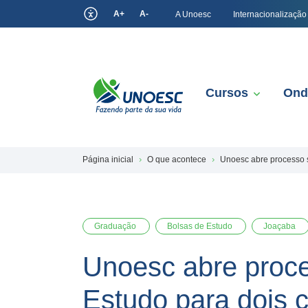
A+
A-
A Unoesc
Internacionalização
Cursos
Ond
Página inicial
O que acontece
Unoesc abre processo s
Graduação
Bolsas de Estudo
Joaçaba
Unoesc abre proce
Estudo para dois 