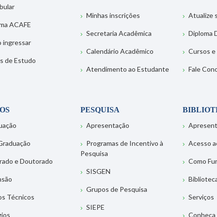
bular
Minhas inscrições
Atualize
ema ACAFE
Secretaria Acadêmica
Diploma D
 ingressar
Calendário Acadêmico
Cursos e
s de Estudo
Atendimento ao Estudante
Fale Con
OS
PESQUISA
BIBLIO
uação
Apresentação
Apresen
Graduação
Programas de Incentivo à
Acesso a
Pesquisa
rado e Doutorado
Como Fu
SISGEN
nsão
Bibliotec
Grupos de Pesquisa
os Técnicos
Serviços
SIEPE
gios
Conheça 