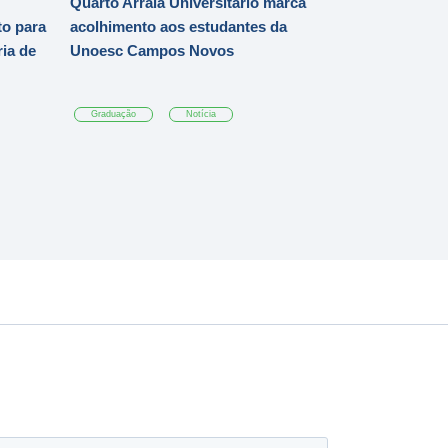
Quarto Arraiá Universitário marca
o para
acolhimento aos estudantes da
ia de
Unoesc Campos Novos
Graduação
Notícia