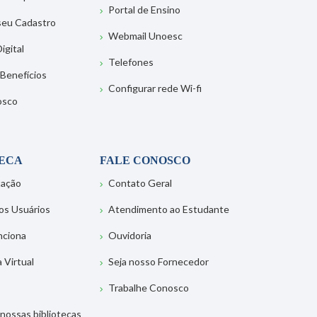
Portal de Ensino
 seu Cadastro
Webmail Unoesc
igital
Telefones
 Benefícios
Configurar rede Wi-fi
osco
TECA
FALE CONOSCO
tação
Contato Geral
os Usuários
Atendimento ao Estudante
nciona
Ouvidoria
a Virtual
Seja nosso Fornecedor
Trabalhe Conosco
nossas bibliotecas