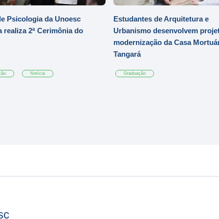
e Psicologia da Unoesc
Estudantes de Arquitetura e
 realiza 2ª Cerimônia do
Urbanismo desenvolvem projet
modernização da Casa Mortuár
Tangará
ção
Notícia
Graduação
sc