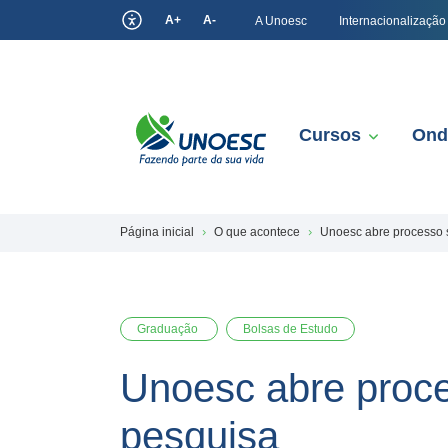
A+
A-
A Unoesc
Internacionalização
Cursos
Ond
Página inicial
O que acontece
Unoesc abre processo s
Graduação
Bolsas de Estudo
Unoesc abre proce
pesquisa