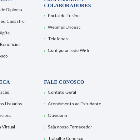
COLABORADORES
 de Diploma
Portal de Ensino
 seu Cadastro
Webmail Unoesc
igital
Telefones
 Benefícios
Configurar rede Wi-fi
osco
TECA
FALE CONOSCO
tação
Contato Geral
os Usuários
Atendimento ao Estudante
nciona
Ouvidoria
a Virtual
Seja nosso Fornecedor
Trabalhe Conosco