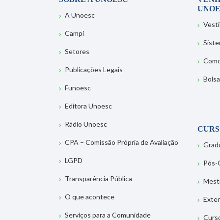
UNOE
A Unoesc
Vesti
Campi
Sist
Setores
Como
Publicações Legais
Bolsa
Funoesc
Editora Unoesc
Rádio Unoesc
CURS
CPA – Comissão Própria de Avaliação
Grad
LGPD
Pós-
Transparência Pública
Mest
O que acontece
Exte
Serviços para a Comunidade
Curs