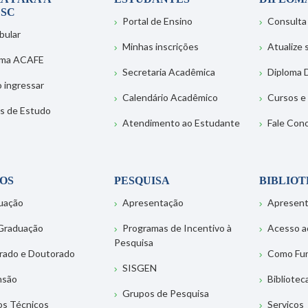
SC
Portal de Ensino
Consulta
bular
Minhas inscrições
Atualize
ema ACAFE
Secretaria Acadêmica
Diploma D
 ingressar
Calendário Acadêmico
Cursos e
s de Estudo
Atendimento ao Estudante
Fale Con
OS
PESQUISA
BIBLIO
uação
Apresentação
Apresen
Graduação
Programas de Incentivo à
Acesso a
Pesquisa
rado e Doutorado
Como Fu
SISGEN
nsão
Bibliotec
Grupos de Pesquisa
os Técnicos
Serviços