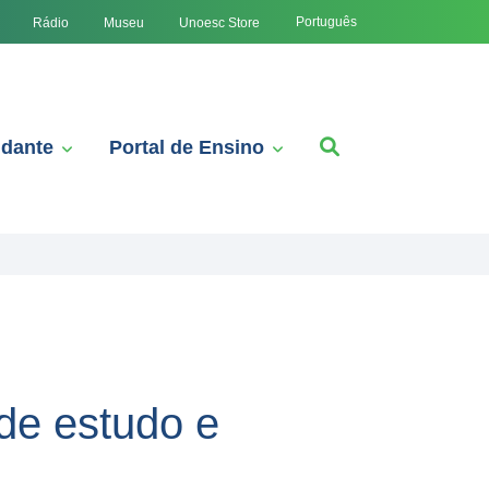
Português
Rádio
Museu
Unoesc Store
udante
Portal de Ensino
de estudo e