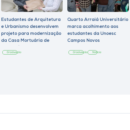
Estudantes de Arquitetura
Quarto Arraiá Universitário
e Urbanismo desenvolvem
marca acolhimento aos
projeto para modernização
estudantes da Unoesc
da Casa Mortuária de
Campos Novos
Tangará
Graduação
Graduação
Notícia