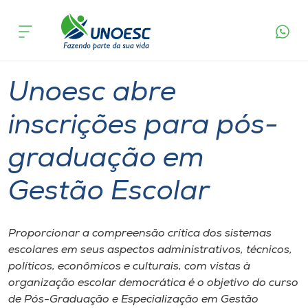
Página
O que
Unoesc abre inscrições para pós-graduação
inicial
acontece
em Gestão Escolar
Cursos
Graduação
Onde estamos
Unoesc abre
Pesquisa
inscrições para pós-
graduação em
Atendimento ao Estudante
Gestão Escolar
Portal de Ensino
Proporcionar a compreensão crítica dos sistemas
A
escolares em seus aspectos administrativos, técnicos,
Unoesc
políticos, econômicos e culturais, com vistas à
organização escolar democrática é o objetivo do curso
Internacionalização
de Pós-Graduação e Especialização em Gestão