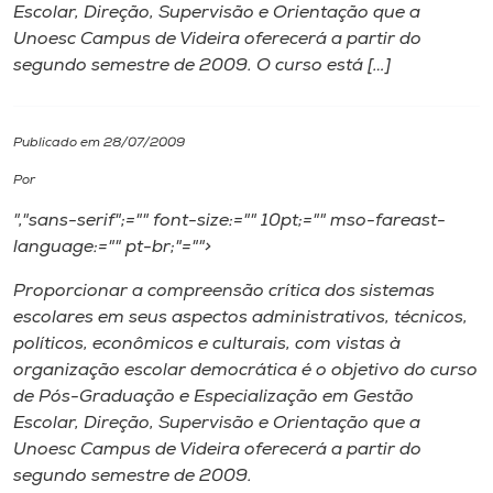
Escolar, Direção, Supervisão e Orientação que a
Unoesc Campus de Videira oferecerá a partir do
I.nova
segundo semestre de 2009. O curso está […]
Diplomados
Publicado em 28/07/2009
Cultura
Por
","sans-serif";="" font-size:="" 10pt;="" mso-fareast-
CPA
language:="" pt-br;"="">
Proporcionar a compreensão crítica dos sistemas
Biblioteca
escolares em seus aspectos administrativos, técnicos,
políticos, econômicos e culturais, com vistas à
organização escolar democrática é o objetivo do curso
Editora
de Pós-Graduação e Especialização em Gestão
Escolar, Direção, Supervisão e Orientação que a
Rádio
Unoesc Campus de Videira oferecerá a partir do
segundo semestre de 2009.