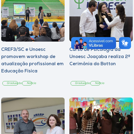
CREF3/SC e Unoesc
Curso de Psicologia da
promovem workshop de
Unoesc Joaçaba realiza 2ª
atualização profissional em
Cerimônia do Botton
Educação Física
Graduação
Notícia
Graduação
Notícia