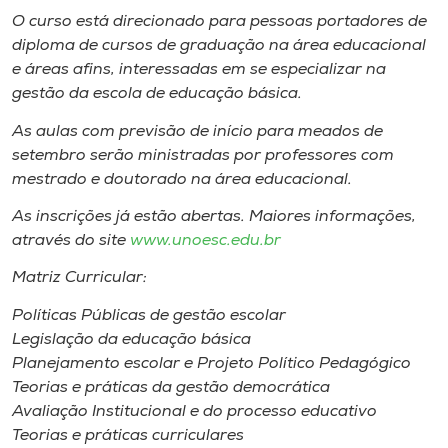
Museu
O curso está direcionado para pessoas portadores de
diploma de cursos de graduação na área educacional
Unoesc
e áreas afins, interessadas em se especializar na
gestão da escola de educação básica.
Store
As aulas com previsão de início para meados de
setembro serão ministradas por professores com
mestrado e doutorado na área educacional.
Selecione
o idioma
As inscrições já estão abertas. Maiores informações,
através do site
www.unoesc.edu.br
Matriz Curricular:
A+
Políticas Públicas de gestão escolar
A-
Legislação da educação básica
Planejamento escolar e Projeto Político Pedagógico
Teorias e práticas da gestão democrática
Avaliação Institucional e do processo educativo
Teorias e práticas curriculares