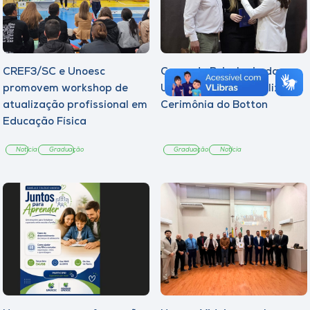
CREF3/SC e Unoesc
Curso de Psicologia da
promovem workshop de
Unoesc Joaçaba realiza 2ª
atualização profissional em
Cerimônia do Botton
Educação Física
Notícia
Graduação
Graduação
Notícia