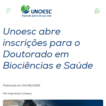
Página
O que
Unoesc abre inscrições para o Doutorado em
inicial
acontece
Biociências e Saúde
Cursos
Notícia
Doutorado
Saúde
Joaçaba
Onde estamos
Unoesc abre
Pesquisa
inscrições para o
Doutorado em
Atendimento ao Estudante
Biociências e Saúde
Portal de Ensino
A
Publicado em 03/06/2025
Unoesc
Por Imprensa Unoesc
Internacionalização