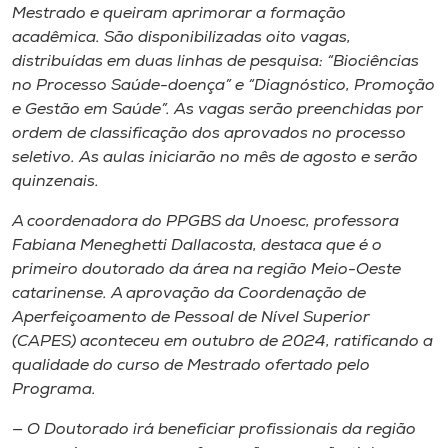
Museu
Mestrado e queiram aprimorar a formação
acadêmica. São disponibilizadas oito vagas,
distribuídas em duas linhas de pesquisa: “Biociências
Unoesc
no Processo Saúde-doença” e “Diagnóstico, Promoção
Store
e Gestão em Saúde”. As vagas serão preenchidas por
ordem de classificação dos aprovados no processo
seletivo. As aulas iniciarão no mês de agosto e serão
quinzenais.
Selecione
o idioma
A coordenadora do PPGBS da Unoesc, professora
Fabiana Meneghetti Dallacosta, destaca que é o
primeiro doutorado da área na região Meio-Oeste
catarinense. A aprovação da Coordenação de
A+
Aperfeiçoamento de Pessoal de Nível Superior
A-
(CAPES) aconteceu em outubro de 2024, ratificando a
qualidade do curso de Mestrado ofertado pelo
Programa.
— O Doutorado irá beneficiar profissionais da região