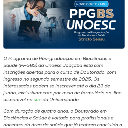
I.nova
Diplomados
Cultura
O Programa de Pós-graduação em Biociências e
CPA
Saúde (PPGBS) da Unoesc Joaçaba está com
inscrições abertas para o curso de Doutorado, com
ingresso no segundo semestre de 2025. Os
Biblioteca
interessados podem se inscrever até o dia 23 de
junho, exclusivamente por meio de formulário on-line
Editora
disponível no
site
da Universidade.
Com duração de quatro anos, o Doutorado em
Rádio
Biociências e Saúde é voltado para profissionais e
docentes da área da saúde que já tenham concluído o