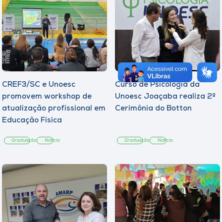
CREF3/SC e Unoesc
Curso de Psicologia da
promovem workshop de
Unoesc Joaçaba realiza 2ª
atualização profissional em
Cerimônia do Botton
Educação Física
Graduação
Notícia
Graduação
Notícia