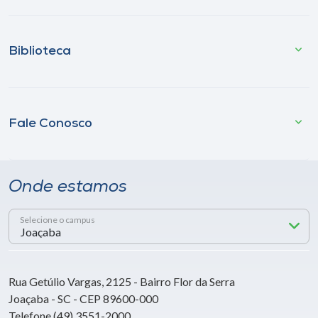
Biblioteca
Fale Conosco
Onde estamos
Selecione o campus
Rua Getúlio Vargas, 2125 - Bairro Flor da Serra
Joaçaba - SC - CEP 89600-000
Telefone (49) 3551-2000