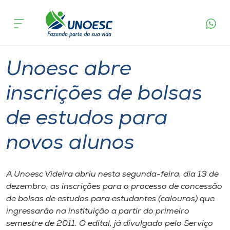
Página
O que
Unoesc abre inscrições de bolsas de estudos
inicial
acontece
para novos alunos
Cursos
Graduação
Videira
Onde estamos
Unoesc abre
Pesquisa
inscrições de bolsas
de estudos para
Atendimento ao Estudante
novos alunos
Portal de Ensino
A Unoesc Videira abriu nesta segunda-feira, dia 13 de
A
dezembro, as inscrições para o processo de concessão
Unoesc
de bolsas de estudos para estudantes (calouros) que
ingressarão na instituição a partir do primeiro
Internacionalização
semestre de 2011. O edital, já divulgado pelo Serviço