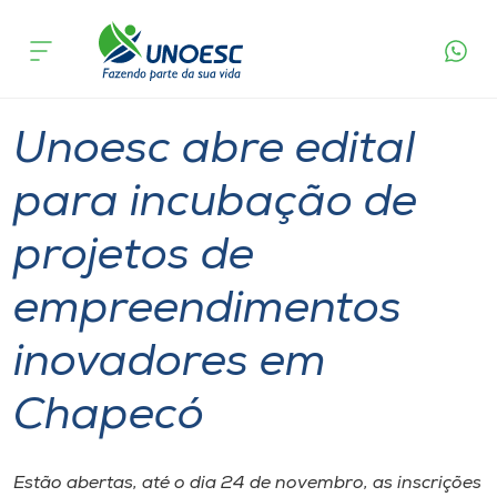
Página
O que
Unoesc abre edital para incubação de projetos
inicial
acontece
de empreendimentos inovadores em Chapecó
Cursos
Graduação
Geral
Chapecó
Onde estamos
Unoesc abre edital
Pesquisa
para incubação de
projetos de
Atendimento ao Estudante
empreendimentos
Portal de Ensino
inovadores em
A
Chapecó
Unoesc
Internacionalização
Estão abertas, até o dia 24 de novembro, as inscrições