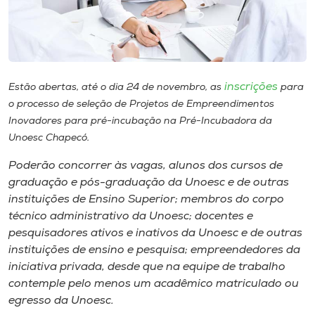
Museu
Unoesc
Store
inscrições
Estão abertas, até o dia 24 de novembro, as
para
o processo de seleção de Projetos de Empreendimentos
Inovadores para pré-incubação na Pré-Incubadora da
Selecione
Unoesc Chapecó.
o idioma
Poderão concorrer às vagas, alunos dos cursos de
graduação e pós-graduação da Unoesc e de outras
instituições de Ensino Superior; membros do corpo
A+
técnico administrativo da Unoesc; docentes e
A-
pesquisadores ativos e inativos da Unoesc e de outras
instituições de ensino e pesquisa; empreendedores da
iniciativa privada, desde que na equipe de trabalho
contemple pelo menos um acadêmico matriculado ou
egresso da Unoesc.