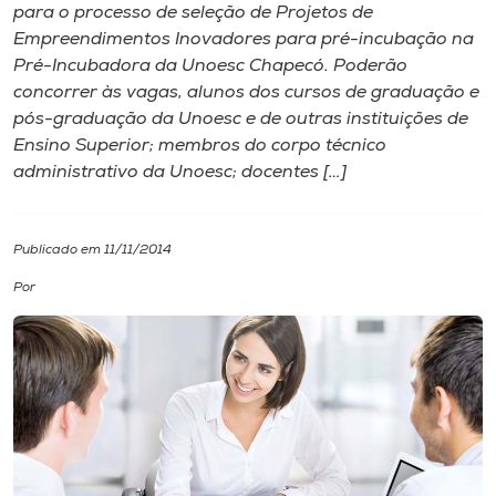
para o processo de seleção de Projetos de
Empreendimentos Inovadores para pré-incubação na
I.nova
Pré-Incubadora da Unoesc Chapecó. Poderão
concorrer às vagas, alunos dos cursos de graduação e
Diplomados
pós-graduação da Unoesc e de outras instituições de
Ensino Superior; membros do corpo técnico
administrativo da Unoesc; docentes […]
Cultura
CPA
Publicado em 11/11/2014
Por
Biblioteca
Editora
Rádio