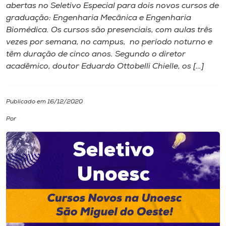
abertas no Seletivo Especial para dois novos cursos de
graduação: Engenharia Mecânica e Engenharia
I.nova
Biomédica. Os cursos são presenciais, com aulas três
vezes por semana, no campus, no período noturno e
Diplomados
têm duração de cinco anos. Segundo o diretor
acadêmico, doutor Eduardo Ottobelli Chielle, os […]
Cultura
Publicado em 16/12/2020
CPA
Por
Biblioteca
Editora
Rádio