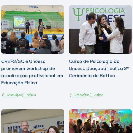
CREF3/SC e Unoesc
Curso de Psicologia da
promovem workshop de
Unoesc Joaçaba realiza 2ª
atualização profissional em
Cerimônia do Botton
Educação Física
Graduação
Notícia
Graduação
Notícia