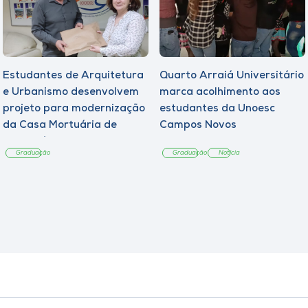
Estudantes de Arquitetura
Quarto Arraiá Universitário
e Urbanismo desenvolvem
marca acolhimento aos
projeto para modernização
estudantes da Unoesc
da Casa Mortuária de
Campos Novos
Tangará
Graduação
Graduação
Notícia