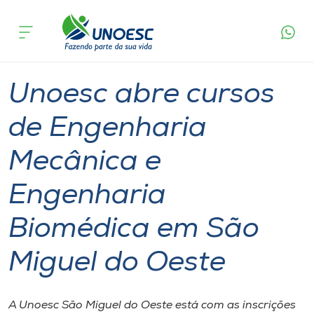
Página
O que
Unoesc abre cursos de Engenharia Mecânica e
inicial
acontece
Engenharia Biomédica em São Miguel do Oeste
Cursos
Graduação
São Miguel do Oeste
Onde estamos
Unoesc abre cursos
Pesquisa
de Engenharia
Mecânica e
Atendimento ao Estudante
Engenharia
Portal de Ensino
Biomédica em São
A
Miguel do Oeste
Unoesc
Internacionalização
A Unoesc São Miguel do Oeste está com as inscrições