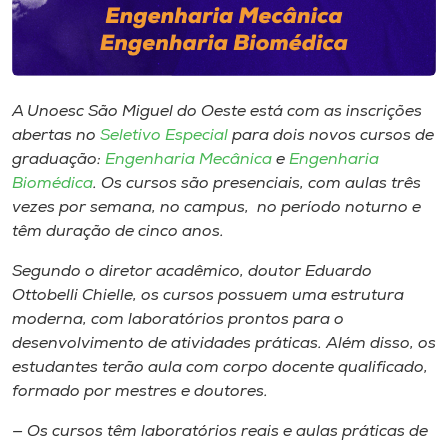
Museu
Unoesc
Store
A Unoesc São Miguel do Oeste está com as inscrições
abertas no
Seletivo Especial
para dois novos cursos de
graduação:
Engenharia Mecânica
e
Engenharia
Biomédica
. Os cursos são presenciais, com aulas três
Selecione
o idioma
vezes por semana, no campus, no período noturno e
têm duração de cinco anos.
Segundo o diretor acadêmico, doutor Eduardo
A+
Ottobelli Chielle, os cursos possuem uma estrutura
A-
moderna, com laboratórios prontos para o
desenvolvimento de atividades práticas. Além disso, os
estudantes terão aula com corpo docente qualificado,
formado por mestres e doutores.
— Os cursos têm laboratórios reais e aulas práticas de