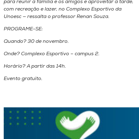
para reunir a família e os amigos e aproveitar a tarde,
Museu
com recreação e lazer, no Complexo Esportivo da
Unoesc — ressalta o professor Renan Souza.
Unoesc
PROGRAME-SE:
Store
Quando? 30 de novembro.
Onde? Complexo Esportivo – campus 2.
Selecione
o idioma
Horário? A partir das 14h.
Evento gratuito.
A+
A-