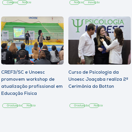
Colégios
Notícia
Notícia
Inovação
CREF3/SC e Unoesc
Curso de Psicologia da
promovem workshop de
Unoesc Joaçaba realiza 2ª
atualização profissional em
Cerimônia do Botton
Educação Física
Graduação
Notícia
Graduação
Notícia