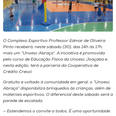
I.nova
Diplomados
O Complexo Esportivo Professor Edmar de Oliveira
Cultura
Pinto receberá, neste sábado (30), das 14h às 17h,
mais um “Unoesc Abraça”. A iniciativa é promovida
CPA
pelo curso de Educação Física da Unoesc Joaçaba e,
nesta edição, terá a parceria da Cooperativa de
Crédito Cresol.
Biblioteca
Gratuito e voltado à comunidade em geral, o “Unoesc
Editora
Abraça” disponibiliza brinquedos às crianças, além de
materiais esportivos. O diferencial deste sábado será a
parede de escalada.
Rádio
— Estendemos o convite a todos. É uma oportunidade