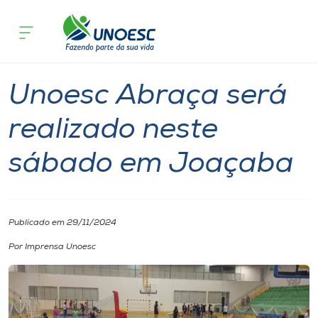
Página inicial
O que acontece
Unoesc Abraça será realizado neste
Cursos
Notícia
Esporte
Comunidade
Joaçaba
Onde estamos
Unoesc Abraça será
Pesquisa
realizado neste
sábado em Joaçaba
Atendimento ao Estudante
Portal de Ensino
Publicado em 29/11/2024
A
Por Imprensa Unoesc
Unoesc
Internacionalização