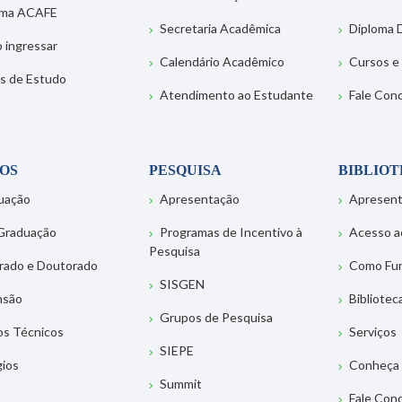
ema ACAFE
Secretaria Acadêmica
Diploma D
 ingressar
Calendário Acadêmico
Cursos e
s de Estudo
Atendimento ao Estudante
Fale Con
OS
PESQUISA
BIBLIO
uação
Apresentação
Apresen
Graduação
Programas de Incentivo à
Acesso a
Pesquisa
rado e Doutorado
Como Fu
SISGEN
nsão
Bibliotec
Grupos de Pesquisa
os Técnicos
Serviços
SIEPE
gios
Conheça 
Summit
Fale Con