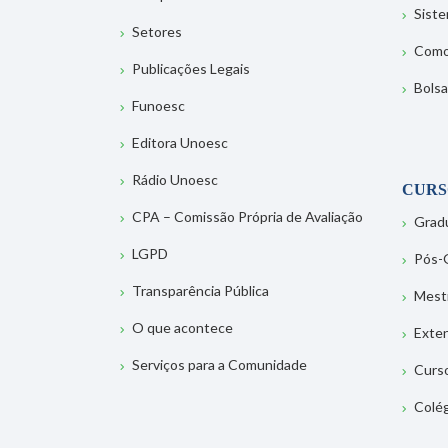
Sist
Setores
Como
Publicações Legais
Bolsa
Funoesc
Editora Unoesc
Rádio Unoesc
CURS
CPA – Comissão Própria de Avaliação
Grad
LGPD
Pós-
Transparência Pública
Mest
O que acontece
Exte
Serviços para a Comunidade
Curs
Colé