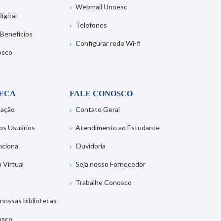
Webmail Unoesc
igital
Telefones
 Benefícios
Configurar rede Wi-fi
osco
TECA
FALE CONOSCO
tação
Contato Geral
os Usuários
Atendimento ao Estudante
nciona
Ouvidoria
a Virtual
Seja nosso Fornecedor
Trabalhe Conosco
nossas bibliotecas
osco