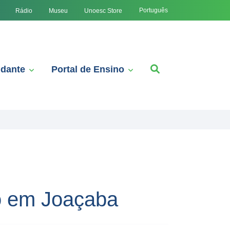
Português
Rádio
Museu
Unoesc Store
udante
Portal de Ensino
o em Joaçaba