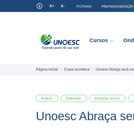
A+
A-
A Unoesc
Internacionalização
Cursos
Ond
Página inicial
O que acontece
Unoesc Abraça será re
Notícia
Extensão
Inserção Social
Unoesc Abraça se