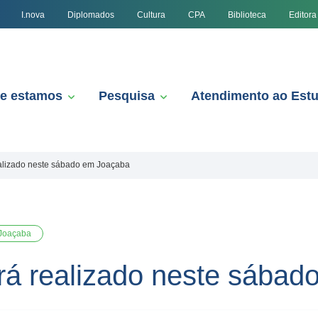
I.nova
Diplomados
Cultura
CPA
Biblioteca
Editora
e estamos
Pesquisa
Atendimento ao Est
alizado neste sábado em Joaçaba
Joaçaba
rá realizado neste sábad