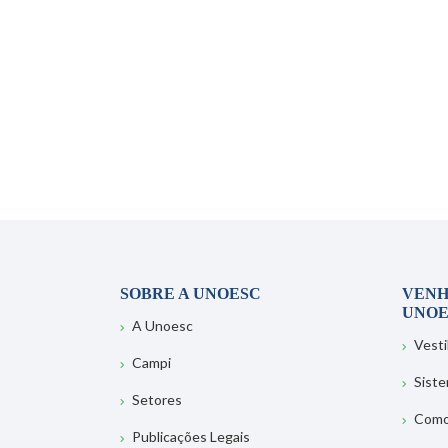
SOBRE A UNOESC
VENH
UNOE
A Unoesc
Vesti
Campi
Sist
Setores
Como
Publicações Legais