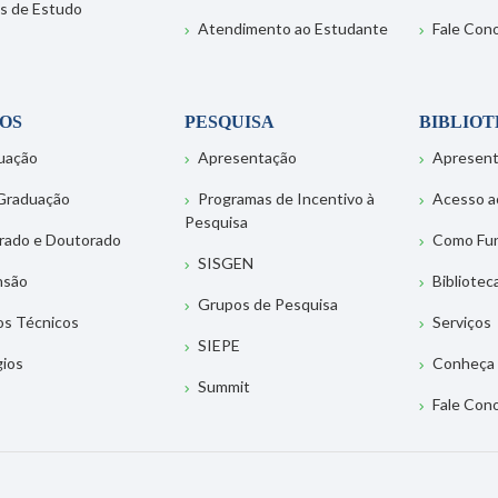
s de Estudo
Atendimento ao Estudante
Fale Con
OS
PESQUISA
BIBLIO
uação
Apresentação
Apresen
Graduação
Programas de Incentivo à
Acesso a
Pesquisa
rado e Doutorado
Como Fu
SISGEN
nsão
Bibliotec
Grupos de Pesquisa
os Técnicos
Serviços
SIEPE
gios
Conheça 
Summit
Fale Con