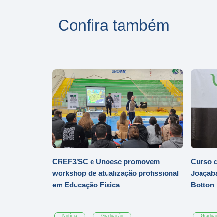
Confira também
CREF3/SC e Unoesc promovem
Curso d
workshop de atualização profissional
Joaçaba
em Educação Física
Botton
Notícia
Graduação
Gradua