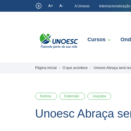
A+
A-
A Unoesc
Internacionalização
Cursos
Ond
Página inicial
O que acontece
Unoesc Abraça será rea
Notícia
Extensão
Joaçaba
Unoesc Abraça ser