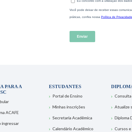
A PARA A
ESTUDANTES
DIPLOM
SC
Portal de Ensino
Consulta
bular
Minhas inscrições
Atualize
ema ACAFE
Secretaria Acadêmica
Diploma D
 ingressar
Calendário Acadêmico
Cursos e