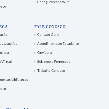
Configurar rede Wi-fi
osco
TECA
FALE CONOSCO
tação
Contato Geral
os Usuários
Atendimento ao Estudante
nciona
Ouvidoria
a Virtual
Seja nosso Fornecedor
Trabalhe Conosco
nossas bibliotecas
osco