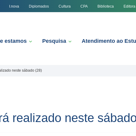
I.nova
Diplomados
Cultura
CPA
Biblioteca
Editora
e estamos
Pesquisa
Atendimento ao Est
lizado neste sábado (28)
á realizado neste sábado