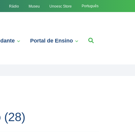
Português
Rádio
Museu
Unoesc Store
udante
Portal de Ensino
 (28)