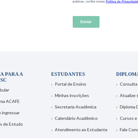
A PARA A
ESTUDANTES
DIPLOM
SC
Portal de Ensino
Consulta
bular
Minhas inscrições
Atualize
ema ACAFE
Secretaria Acadêmica
Diploma D
 ingressar
Calendário Acadêmico
Cursos e
s de Estudo
Atendimento ao Estudante
Fale Con