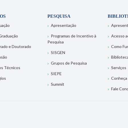
OS
PESQUISA
BIBLIO
uação
Apresentação
Apresen
Graduação
Programas de Incentivo à
Acesso a
Pesquisa
rado e Doutorado
Como Fu
SISGEN
nsão
Bibliotec
Grupos de Pesquisa
os Técnicos
Serviços
SIEPE
gios
Conheça 
Summit
Fale Con