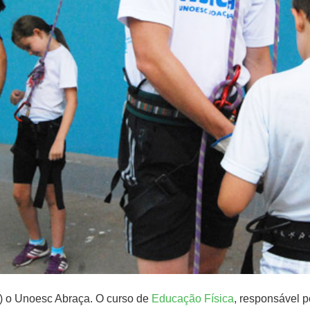
) o Unoesc Abraça. O curso de
Educação Física
, responsável p