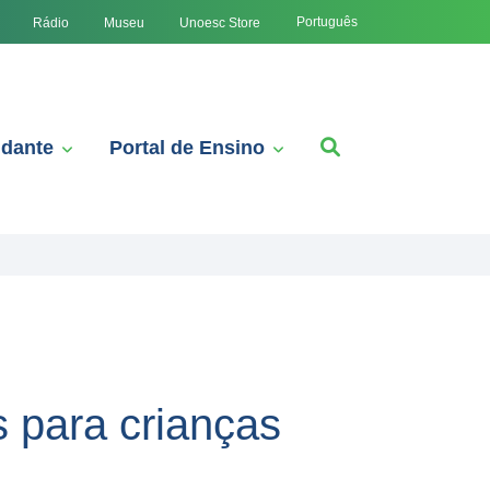
Português
Rádio
Museu
Unoesc Store
udante
Portal de Ensino
 para crianças