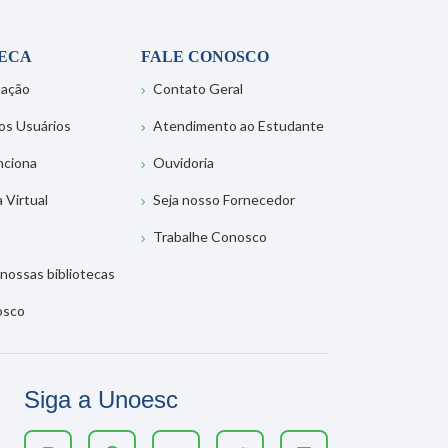
TECA
FALE CONOSCO
tação
Contato Geral
os Usuários
Atendimento ao Estudante
nciona
Ouvidoria
a Virtual
Seja nosso Fornecedor
Trabalhe Conosco
nossas bibliotecas
osco
Siga a Unoesc