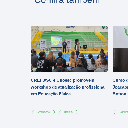
CREF3/SC e Unoesc promovem
Curso d
workshop de atualização profissional
Joaçaba
em Educação Física
Botton
Graduação
Notícia
Gradua