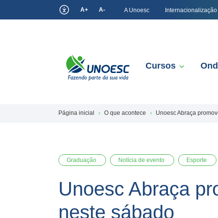
A+
A-
A Unoesc
Internacionalização
Cursos
Ond
Página inicial
O que acontece
Unoesc Abraça promover
Graduação
Notícia de evento
Esporte
Unoesc Abraça pro
neste sábado