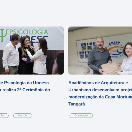
e Psicologia da Unoesc
Acadêmicos de Arquitetura e
 realiza 2ª Cerimônia do
Urbanismo desenvolvem projet
modernização da Casa Mortuár
Tangará
ção
Notícia
Graduação