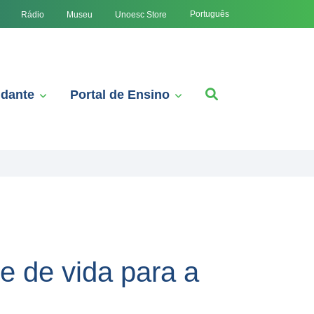
Português
Rádio
Museu
Unoesc Store
udante
Portal de Ensino
e de vida para a