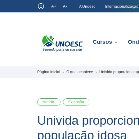
A+
A-
A Unoesc
Internacionalização
Cursos
Ond
Página inicial
O que acontece
Univida proporciona ap
Notícia
Extensão
Univida proporcio
população idosa