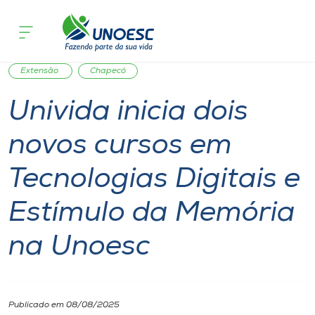
Página inicial
O que acontece
Univida inicia dois novos cursos em T
Cursos
Ensino
Tecnologia
Saúde
Notícia
Unoesc
Onde estamos
Extensão
Chapecó
Univida inicia dois
Pesquisa
novos cursos em
Atendimento ao Estudante
Tecnologias Digitais e
Portal de Ensino
Estímulo da Memória
na Unoesc
A
Unoesc
Internacionalização
Publicado em 08/08/2025