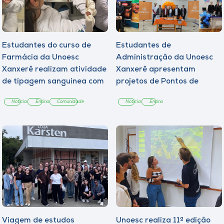
Estudantes do curso de
Estudantes de
Farmácia da Unoesc
Administração da Unoesc
Xanxerê realizam atividade
Xanxerê apresentam
de tipagem sanguínea com
projetos de Pontos de
adolescentes
Venda e vivenciam desafios
Notícia
Ensino
Comunidade
Notícia
Ensino
do mercado
Viagem de estudos
Unoesc realiza 11ª edição