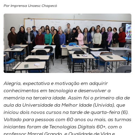
Por Imprensa Unoesc Chapecó
I.nova
Diplomados
Cultura
CPA
Alegria, expectativa e motivação em adquirir
Biblioteca
conhecimentos em tecnologia e desenvolver a
memória na terceira idade. Assim foi o primeiro dia de
Editora
aula da Universidade da Melhor Idade (Univida), que
iniciou dois novos cursos na tarde de quarta-feira (6).
Voltado para pessoas com 60 anos ou mais, as turmas
Rádio
iniciantes foram de Tecnologias Digitais 60+, com o
professor Marcel Grando, e Qualidade de Vida e