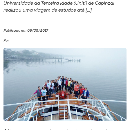
Universidade da Terceira Idade (Uniti) de Capinzal
realizou uma viagem de estudos até […]
I.nova
Diplomados
Publicado em 09/05/2017
Por
Cultura
CPA
Biblioteca
Editora
Rádio