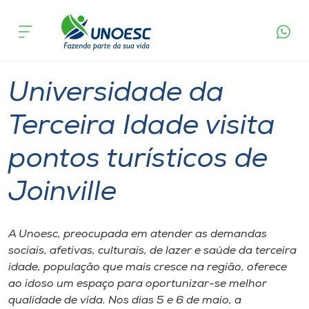
Página
O que
Universidade da Terceira Idade visita pontos
inicial
acontece
turísticos de Joinville
Cursos
Graduação
Extensão
Capinzal
Onde estamos
Universidade da
Pesquisa
Terceira Idade visita
pontos turísticos de
Atendimento ao Estudante
Joinville
Portal de Ensino
A Unoesc, preocupada em atender as demandas
A
sociais, afetivas, culturais, de lazer e saúde da terceira
Unoesc
idade, população que mais cresce na região, oferece
ao idoso um espaço para oportunizar-se melhor
Internacionalização
qualidade de vida. Nos dias 5 e 6 de maio, a