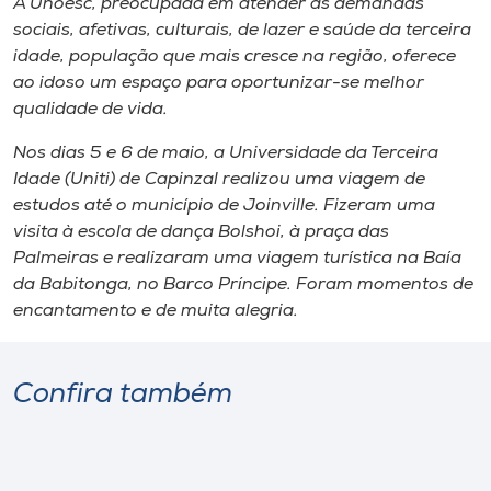
A Unoesc, preocupada em atender as demandas
Museu
sociais, afetivas, culturais, de lazer e saúde da terceira
idade, população que mais cresce na região, oferece
Unoesc
ao idoso um espaço para oportunizar-se melhor
Store
qualidade de vida.
Nos dias 5 e 6 de maio, a Universidade da Terceira
Idade (Uniti) de Capinzal realizou uma viagem de
estudos até o município de Joinville. Fizeram uma
Selecione
o idioma
visita à escola de dança Bolshoi, à praça das
Palmeiras e realizaram uma viagem turística na Baía
da Babitonga, no Barco Príncipe. Foram momentos de
encantamento e de muita alegria.
A+
A-
Confira também