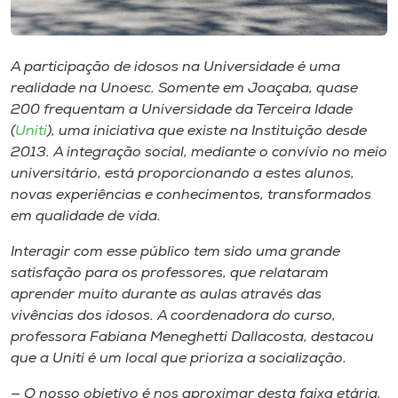
Museu
Unoesc
A participação de idosos na Universidade é uma
Store
realidade na Unoesc. Somente em Joaçaba, quase
200 frequentam a Universidade da Terceira Idade
(
Uniti
), uma iniciativa que existe na Instituição desde
2013. A integração social, mediante o convívio no meio
Selecione
universitário, está proporcionando a estes alunos,
o idioma
novas experiências e conhecimentos, transformados
em qualidade de vida.
Interagir com esse público tem sido uma grande
A+
satisfação para os professores, que relataram
A-
aprender muito durante as aulas através das
vivências dos idosos. A coordenadora do curso,
professora Fabiana Meneghetti Dallacosta, destacou
que a Uniti é um local que prioriza a socialização.
— O nosso objetivo é nos aproximar desta faixa etária,