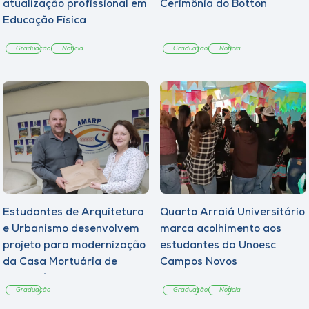
atualização profissional em
Cerimônia do Botton
Educação Física
Graduação
Notícia
Graduação
Notícia
Estudantes de Arquitetura
Quarto Arraiá Universitário
e Urbanismo desenvolvem
marca acolhimento aos
projeto para modernização
estudantes da Unoesc
da Casa Mortuária de
Campos Novos
Tangará
Graduação
Graduação
Notícia