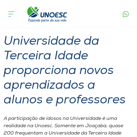
Página
O que
Universidade da Terceira Idade proporciona
inicial
acontece
novos aprendizados a alunos e professores
Cursos
Graduação
Extensão
Joaçaba
Onde estamos
Universidade da
Pesquisa
Terceira Idade
proporciona novos
Atendimento ao Estudante
aprendizados a
Portal de Ensino
alunos e professores
A
Unoesc
A participação de idosos na Universidade é uma
realidade na Unoesc. Somente em Joaçaba, quase
Internacionalização
200 frequentam a Universidade da Terceira Idade