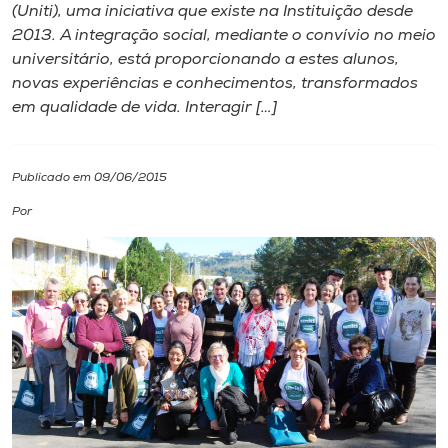
(Uniti), uma iniciativa que existe na Instituição desde
2013. A integração social, mediante o convívio no meio
I.nova
universitário, está proporcionando a estes alunos,
novas experiências e conhecimentos, transformados
Diplomados
em qualidade de vida. Interagir […]
Cultura
Publicado em 09/06/2015
Por
CPA
Biblioteca
Editora
Rádio