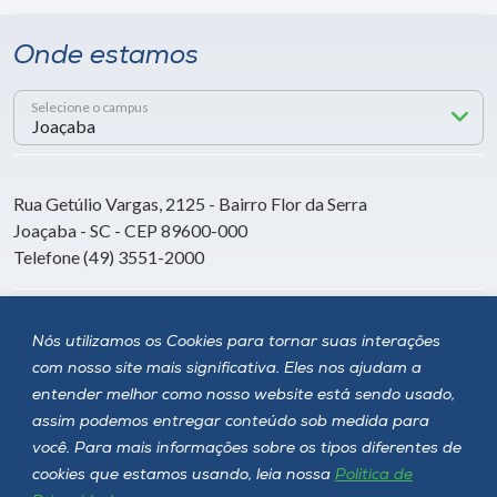
Onde estamos
Selecione o campus
Rua Getúlio Vargas, 2125 - Bairro Flor da Serra
Joaçaba - SC - CEP 89600-000
Telefone (49) 3551-2000
Siga a Unoesc
Nós utilizamos os Cookies para tornar suas interações
com nosso site mais significativa. Eles nos ajudam a
entender melhor como nosso website está sendo usado,
assim podemos entregar conteúdo sob medida para
você. Para mais informações sobre os tipos diferentes de
cookies que estamos usando, leia nossa
Política de