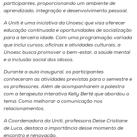
Museu
participantes, proporcionando um ambiente de
aprendizado, integração e desenvolvimento pessoal.
Unoesc
A Uniti é uma iniciativa da Unoesc que visa oferecer
Store
educação continuada e oportunidades de socialização
para a terceira idade. Com uma programação variada
que inclui cursos, oficinas e atividades culturais, a
Unoesc busca promover o bem-estar, a saúde mental
Selecione
e a inclusão social dos idosos.
o idioma
Durante a aula inaugural, os participantes
conheceram as atividades previstas para o semestre e
os professores. Além de acompanharem a palestra
A+
com a terapeuta interativa Kelly Berté que abordou o
A-
tema: Como melhorar a comunicação nos
relacionamentos.
A Coordenadora da Uniti, professora Deise Cristiane
de Luca, destaca a importância desse momento de
encontro e renovação.