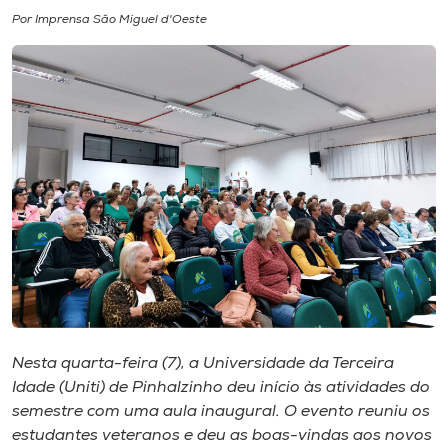
Por Imprensa São Miguel d'Oeste
I.nova
Diplomados
Cultura
CPA
Biblioteca
Editora
Nesta quarta-feira (7), a Universidade da Terceira
Idade (Uniti) de Pinhalzinho deu início às atividades do
Rádio
semestre com uma aula inaugural. O evento reuniu os
estudantes veteranos e deu as boas-vindas aos novos