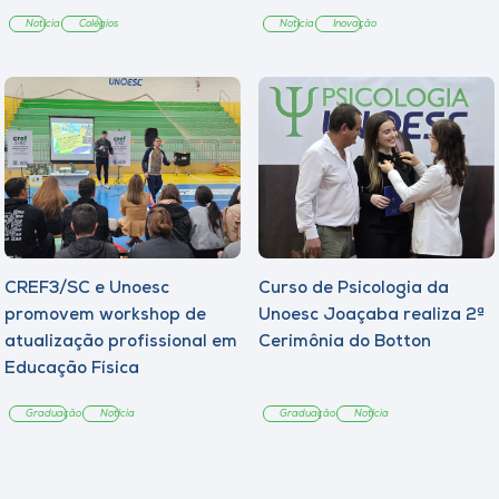
Notícia
Colégios
Notícia
Inovação
CREF3/SC e Unoesc
Curso de Psicologia da
promovem workshop de
Unoesc Joaçaba realiza 2ª
atualização profissional em
Cerimônia do Botton
Educação Física
Graduação
Notícia
Graduação
Notícia