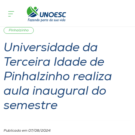
Página inicial
O que acontece
Universidade da Terceira Idade de Pin
Cursos
Notícia
Extensão
Inserção Social
Onde estamos
Pinhalzinho
Universidade da
Pesquisa
Terceira Idade de
Atendimento ao Estudante
Pinhalzinho realiza
Portal de Ensino
aula inaugural do
semestre
A
Unoesc
Internacionalização
Publicado em 07/08/2024