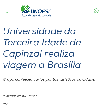
Página
O que
Universidade da Terceira Idade de Capinzal
inicial
acontece
realiza viagem a Brasília
Cursos
Notícia
Notícia de evento
Polo Xaxim
Onde estamos
Universidade da
Pesquisa
Terceira Idade de
Capinzal realiza
Atendimento ao Estudante
viagem a Brasília
Portal de Ensino
Grupo conheceu vários pontos turísticos da cidade.
A
Unoesc
Publicado em 19/12/2022
Internacionalização
Por