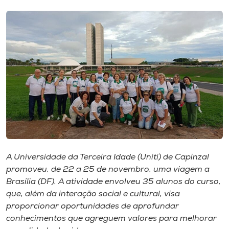
I.nova
Diplomados
Cultura
CPA
Biblioteca
A Universidade da Terceira Idade (Uniti) de Capinzal
promoveu, de 22 a 25 de novembro, uma viagem a
Editora
Brasília (DF). A atividade envolveu 35 alunos do curso,
que, além da interação social e cultural, visa
Rádio
proporcionar oportunidades de aprofundar
conhecimentos que agreguem valores para melhorar