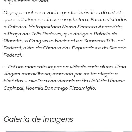
a qualidade de vida.
Museu
O grupo conheceu vários pontos turísticos da cidade,
que se distingue pela sua arquitetura. Foram visitados
Unoesc
a Catedral Metropolitana Nossa Senhora Aparecida,
Store
a Praça dos Três Poderes, que abriga o Palácio do
Planalto, o Congresso Nacional e o Supremo Tribunal
Federal, além da Câmara dos Deputados e do Senado
Federal.
Selecione
o idioma
— Foi um momento ímpar na vida de cada aluno. Uma
viagem maravilhosa, marcada por muita alegria e
histórias — avalia a coordenadora da Uniti da Unoesc
A+
Capinzal, Noemia Bonamigo Pizzamiglio.
A-
Galeria de imagens