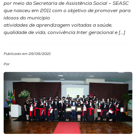
por meio da Secretaria de Assistência Social – SEASC
que nasceu em 2011 com o objetivo de promover para
I.nova
idosos do município
atividades de aprendizagem voltadas a saúde,
Diplomados
qualidade de vida, convivência Inter geracional e […]
Cultura
Publicado em 29/09/2021
Por
CPA
Biblioteca
Editora
Rádio