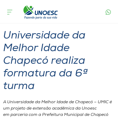
Página
O que
Universidade da Melhor Idade Chapecó
inicial
acontece
realiza formatura da 6ª turma
Cursos
Graduação
Extensão
Chapecó
Onde estamos
Universidade da
Pesquisa
Melhor Idade
Chapecó realiza
Atendimento ao Estudante
formatura da 6ª
Portal de Ensino
turma
A
Unoesc
A Universidade da Melhor Idade de Chapecó – UMIC é
um projeto de extensão acadêmica da Unoesc
Internacionalização
em parceria com a Prefeitura Municipal de Chapecó