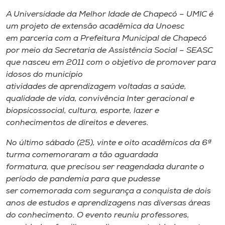
Museu
A Universidade da Melhor Idade de Chapecó – UMIC é
um projeto de extensão acadêmica da Unoesc
Unoesc
em parceria com a Prefeitura Municipal de Chapecó
Store
por meio da Secretaria de Assistência Social – SEASC
que nasceu em 2011 com o objetivo de promover para
idosos do município
atividades de aprendizagem voltadas a saúde,
Selecione
qualidade de vida, convivência Inter geracional e
o idioma
biopsicossocial, cultura, esporte, lazer e
conhecimentos de direitos e deveres.
No último sábado (25), vinte e oito acadêmicos da 6ª
A+
turma comemoraram a tão aguardada
A-
formatura, que precisou ser reagendada durante o
período de pandemia para que pudesse
ser comemorada com segurança a conquista de dois
anos de estudos e aprendizagens nas diversas áreas
do conhecimento. O evento reuniu professores,