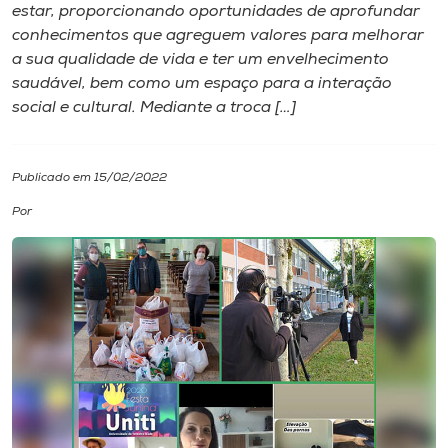
estar, proporcionando oportunidades de aprofundar
conhecimentos que agreguem valores para melhorar
I.nova
a sua qualidade de vida e ter um envelhecimento
saudável, bem como um espaço para a interação
Diplomados
social e cultural. Mediante a troca […]
Cultura
Publicado em 15/02/2022
Por
CPA
Biblioteca
Editora
Rádio