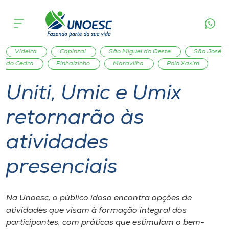
Página
O que
Uniti, Umic e Umix retornarão às
inicial
acontece
atividades presenciais
Cursos
Graduação
Extensão
Joaçaba
Xanxerê
Onde estamos
Videira
Capinzal
São Miguel do Oeste
São José
do Cedro
Pinhalzinho
Maravilha
Polo Xaxim
Pesquisa
Uniti, Umic e Umix
retornarão às
Atendimento ao Estudante
atividades
Portal de Ensino
presenciais
A
Unoesc
Na Unoesc, o público idoso encontra opções de
atividades que visam à formação integral dos
Internacionalização
participantes, com práticas que estimulam o bem-