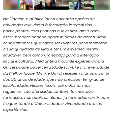
Museu
Unoesc
Na Unoesc, o público idoso encontra opções de
Store
atividades que visam à formação integral dos
participantes, com práticas que estimulam o bem-
estar, proporcionando oportunidades de aprofundar
conhecimentos que agreguem valores para melhorar
Selecione
a sua qualidade de vida e ter um envelhecimento
o idioma
saudável, bem como um espaço para a interação
social e cultural. Mediante a troca de experiências, a
Universidade da Terceira Idade (Uniti) e a Universidade
da Melhor Idade (Umix e Umic) recebem alunos a partir
A+
dos 55 anos de idade, que não precisam ter grau de
A-
escolaridade. Nesses locais, além das turmas
regulares, são oferecidas também turmas pós-
formação, nas quais os alunos já formados continuam
frequentando a Universidade e vivenciando outras
experiências.