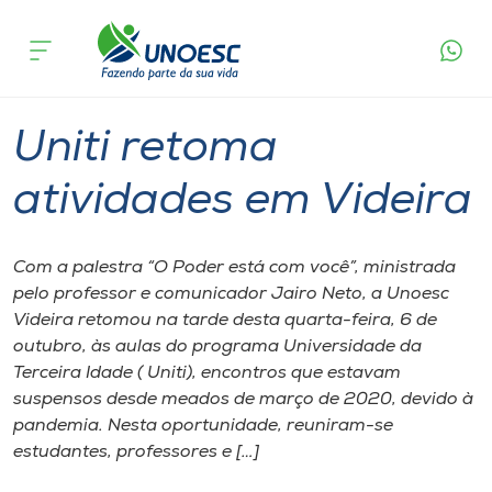
Página inicial
O que acontece
Uniti retoma atividades em Videira
Cursos
Graduação
Geral
Extensão
Videira
Onde estamos
Uniti retoma
Pesquisa
atividades em Videira
Atendimento ao Estudante
Com a palestra “O Poder está com você”, ministrada
pelo professor e comunicador Jairo Neto, a Unoesc
Portal de Ensino
Videira retomou na tarde desta quarta-feira, 6 de
outubro, às aulas do programa Universidade da
Terceira Idade ( Uniti), encontros que estavam
A
suspensos desde meados de março de 2020, devido à
Unoesc
pandemia. Nesta oportunidade, reuniram-se
estudantes, professores e […]
Internacionalização