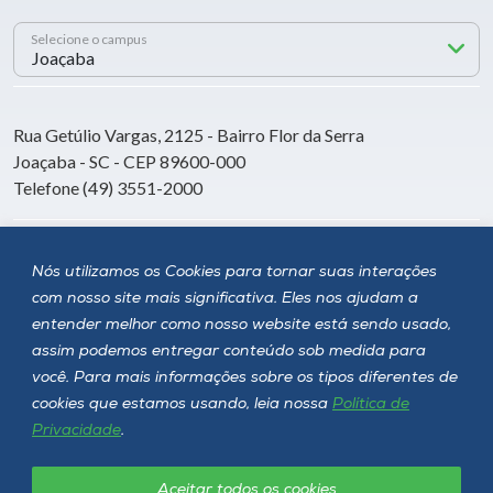
Selecione o campus
Rua Getúlio Vargas, 2125 - Bairro Flor da Serra
Joaçaba - SC - CEP 89600-000
Telefone (49) 3551-2000
Siga a Unoesc
Nós utilizamos os Cookies para tornar suas interações
com nosso site mais significativa. Eles nos ajudam a
entender melhor como nosso website está sendo usado,
assim podemos entregar conteúdo sob medida para
você. Para mais informações sobre os tipos diferentes de
cookies que estamos usando, leia nossa
Política de
Privacidade
.
Aceitar todos os cookies