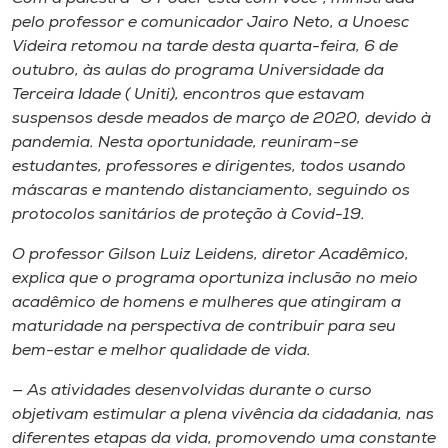
Museu
pelo professor e comunicador Jairo Neto, a Unoesc
Videira retomou na tarde desta quarta-feira, 6 de
Unoesc
outubro, às aulas do programa Universidade da
Store
Terceira Idade ( Uniti), encontros que estavam
suspensos desde meados de março de 2020, devido à
pandemia. Nesta oportunidade, reuniram-se
estudantes, professores e dirigentes, todos usando
máscaras e mantendo distanciamento, seguindo os
Selecione
o idioma
protocolos sanitários de proteção à Covid-19.
O professor Gilson Luiz Leidens, diretor Acadêmico,
explica que o programa oportuniza inclusão no meio
A+
acadêmico de homens e mulheres que atingiram a
A-
maturidade na perspectiva de contribuir para seu
bem-estar e melhor qualidade de vida.
— As atividades desenvolvidas durante o curso
objetivam estimular a plena vivência da cidadania, nas
diferentes etapas da vida, promovendo uma constante