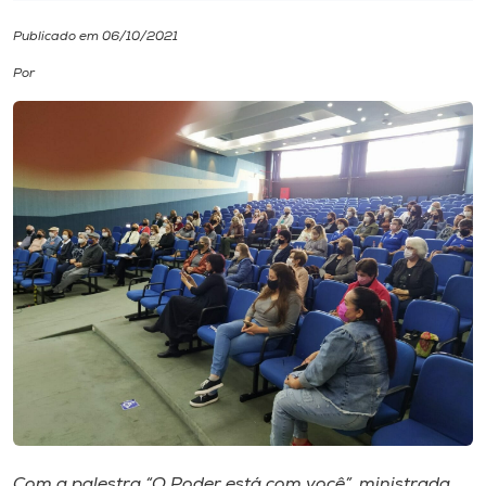
Publicado em 06/10/2021
I.nova
Por
Diplomados
Cultura
CPA
Biblioteca
Editora
Rádio
Com a palestra “O Poder está com você”, ministrada