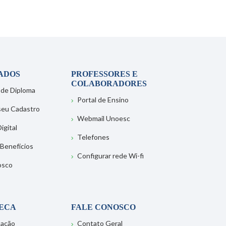
ADOS
PROFESSORES E
COLABORADORES
 de Diploma
Portal de Ensino
 seu Cadastro
Webmail Unoesc
igital
Telefones
 Benefícios
Configurar rede Wi-fi
osco
TECA
FALE CONOSCO
tação
Contato Geral