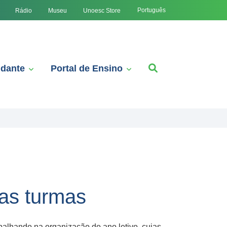
Português
Rádio
Museu
Unoesc Store
udante
Portal de Ensino
vas turmas
balhando na organização do ano letivo, cujas