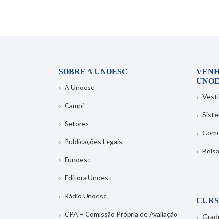
SOBRE A UNOESC
VENH
UNOE
A Unoesc
Vesti
Campi
Sist
Setores
Como
Publicações Legais
Bolsa
Funoesc
Editora Unoesc
Rádio Unoesc
CURS
CPA – Comissão Própria de Avaliação
Grad