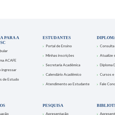
A PARA A
ESTUDANTES
DIPLOM
SC
Portal de Ensino
Consulta
bular
Minhas inscrições
Atualize
ema ACAFE
Secretaria Acadêmica
Diploma D
 ingressar
Calendário Acadêmico
Cursos e
s de Estudo
Atendimento ao Estudante
Fale Con
OS
PESQUISA
BIBLIO
uação
Apresentação
Apresen