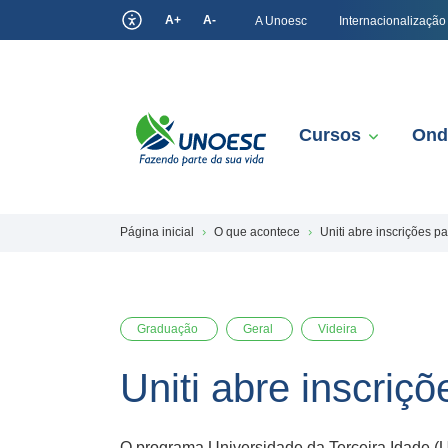
A+
A-
A Unoesc
Internacionalização
Cursos
Ond
Página inicial
O que acontece
Uniti abre inscrições p
Graduação
Geral
Videira
Uniti abre inscriç
O programa Universidade da Terceira Idade (U