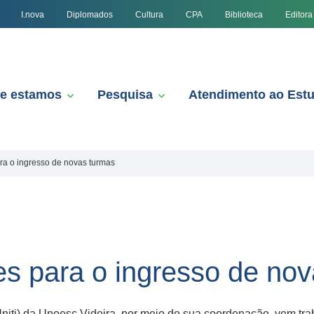
I.nova
Diplomados
Cultura
CPA
Biblioteca
Editora
e estamos
Pesquisa
Atendimento ao Est
ara o ingresso de novas turmas
ões para o ingresso de no
niti) da Unoesc Videira, por meio de sua coordenação, vem tra