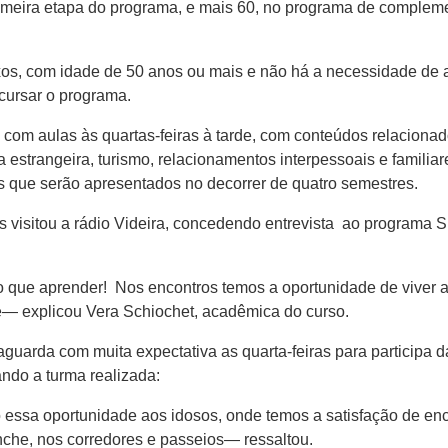
rimeira etapa do programa, e mais 60, no programa de comple
s, com idade de 50 anos ou mais e não há a necessidade de ap
cursar o programa.
com aulas às quartas-feiras à tarde, com conteúdos relacionado
gua estrangeira, turismo, relacionamentos interpessoais e famili
s que serão apresentados no decorrer de quatro semestres.
nos visitou a rádio Videira, concedendo entrevista ao program
o que aprender! Nos encontros temos a oportunidade de viver a
nte— explicou Vera Schiochet, acadêmica do curso.
guarda com muita expectativa as quarta-feiras para participa d
ando a turma realizada:
 essa oportunidade aos idosos, onde temos a satisfação de en
che, nos corredores e passeios— ressaltou.